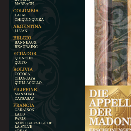
MARBACH
COLOMBIA
LAJAS
CHIQUINQUIRA
ARGENTINA
LUJAN
BELGIO
BANNEAUX
BEAURAING
ECUADOR
QUINCHE
QUITO
BOLIVIA
COTOCA
CHAGUAYA
QUILLACOLLO
FILIPPINE
MANAOAG
CAYSASAY
FRANCIA
GARAISON
LAUS
PARIS
SAINT BAUZILLE DE
LA SYLVE
ARRAS