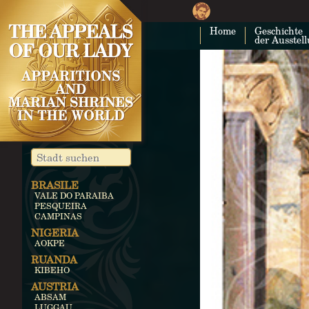
Home
Geschichte
der Ausstel
BRASILE
VALE DO PARAIBA
PESQUEIRA
CAMPINAS
NIGERIA
AOKPE
RUANDA
KIBEHO
AUSTRIA
ABSAM
LUGGAU