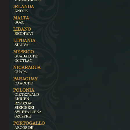
IRLANDA
KNOCK
MALTA
GOZO
LIBANO
BECHWAT
LITUANIA
SILUVA
MESSICO
GUADALUPE
OCOTLAN
NICARAGUA
CUAPA
PARAGUAY
CAACUPE'
POLONIA
GIETRZWALD
LICHEN
RZESZOW
SIEKIERKI
SWIETA LIPKA
SZCZYRK
PORTOGALLO
ARCOS DE