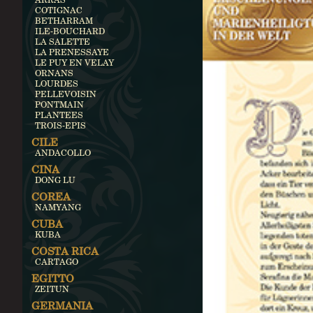
COTIGNAC
BETHARRAM
ILE-BOUCHARD
LA SALETTE
LA PRENESSAYE
LE PUY EN VELAY
ORNANS
LOURDES
PELLEVOISIN
PONTMAIN
PLANTEES
TROIS-EPIS
CILE
ANDACOLLO
CINA
DONG LU
COREA
NAMYANG
CUBA
KUBA
COSTA RICA
CARTAGO
EGITTO
ZEITUN
GERMANIA