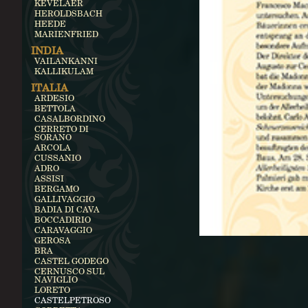
KEVELAER
HEROLDSBACH
HEEDE
MARIENFRIED
INDIA
VAILANKANNI
KALLIKULAM
ITALIA
ARDESIO
BETTOLA
CASALBORDINO
CERRETO DI
SORANO
ARCOLA
CUSSANIO
ADRO
ASSISI
BERGAMO
GALLIVAGGIO
BADIA DI CAVA
BOCCADIRIO
CARAVAGGIO
GEROSA
BRA
CASTEL GODEGO
CERNUSCO SUL
NAVIGLIO
LORETO
CASTELPETROSO