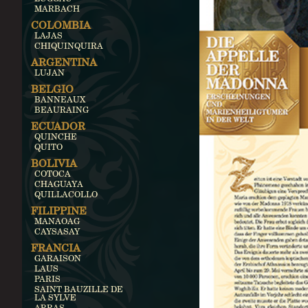
MARBACH
COLOMBIA
LAJAS
CHIQUINQUIRA
ARGENTINA
LUJAN
BELGIO
BANNEAUX
BEAURAING
ECUADOR
QUINCHE
QUITO
BOLIVIA
COTOCA
CHAGUAYA
QUILLACOLLO
FILIPPINE
MANAOAG
CAYSASAY
FRANCIA
GARAISON
LAUS
PARIS
SAINT BAUZILLE DE
LA SYLVE
ARRAS