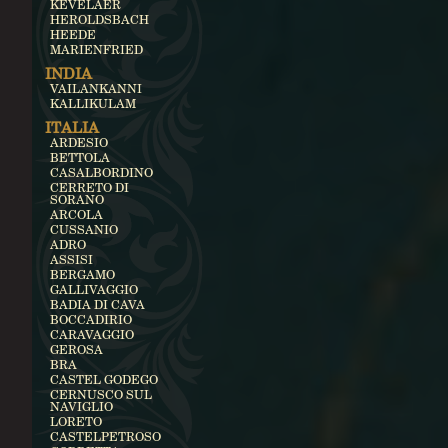
KEVELAER
HEROLDSBACH
HEEDE
MARIENFRIED
INDIA
VAILANKANNI
KALLIKULAM
ITALIA
ARDESIO
BETTOLA
CASALBORDINO
CERRETO DI
SORANO
ARCOLA
CUSSANIO
ADRO
ASSISI
BERGAMO
GALLIVAGGIO
BADIA DI CAVA
BOCCADIRIO
CARAVAGGIO
GEROSA
BRA
CASTEL GODEGO
CERNUSCO SUL
NAVIGLIO
LORETO
CASTELPETROSO