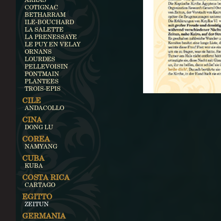
COTIGNAC
BETHARRAM
ILE-BOUCHARD
LA SALETTE
LA PRENESSAYE
LE PUY EN VELAY
ORNANS
LOURDES
PELLEVOISIN
PONTMAIN
PLANTEES
TROIS-EPIS
CILE
ANDACOLLO
CINA
DONG LU
COREA
NAMYANG
CUBA
KUBA
COSTA RICA
CARTAGO
EGITTO
ZEITUN
GERMANIA