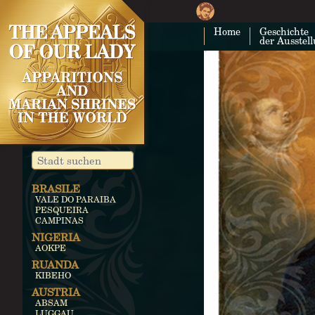
Home
Geschichte
der Ausstel
BRASILE
VALE DO PARAIBA
PESQUEIRA
CAMPINAS
NIGERIA
AOKPE
RUANDA
KIBEHO
AUSTRIA
ABSAM
LUGGAU