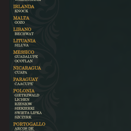
IRLANDA
KNOCK
MALTA
GOZO
LIBANO
BECHWAT
LITUANIA
SILUVA
MESSICO
GUADALUPE
OCOTLAN
NICARAGUA
CUAPA
PARAGUAY
CAACUPE'
POLONIA
GIETRZWALD
LICHEN
RZESZOW
SIEKIERKI
SWIETA LIPKA
SZCZYRK
PORTOGALLO
ARCOS DE