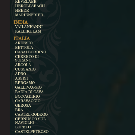
KEVELAER
HEROLDSBACH
HEEDE
MARIENFRIED
INDIA
VAILANKANNI
KALLIKULAM
ITALIA
ARDESIO
BETTOLA
CASALBORDINO
CERRETO DI
SORANO
ARCOLA
CUSSANIO
ADRO
ASSISI
BERGAMO
GALLIVAGGIO
BADIA DI CAVA
BOCCADIRIO
CARAVAGGIO
GEROSA
BRA
CASTEL GODEGO
CERNUSCO SUL
NAVIGLIO
LORETO
CASTELPETROSO