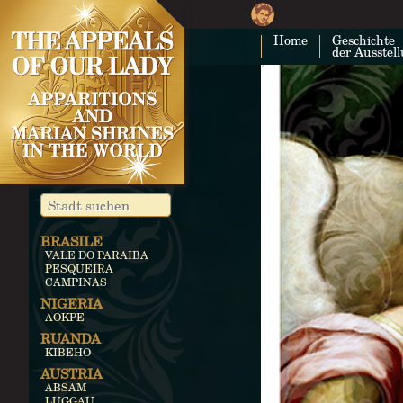
Home
Geschichte
der Ausstel
BRASILE
VALE DO PARAIBA
PESQUEIRA
CAMPINAS
NIGERIA
AOKPE
RUANDA
KIBEHO
AUSTRIA
ABSAM
LUGGAU