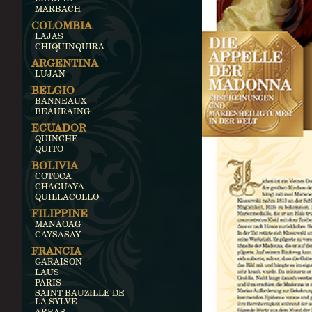
MARBACH
COLOMBIA
LAJAS
CHIQUINQUIRA
ARGENTINA
LUJAN
BELGIO
BANNEAUX
BEAURAING
ECUADOR
QUINCHE
QUITO
BOLIVIA
COTOCA
CHAGUAYA
QUILLACOLLO
FILIPPINE
MANAOAG
CAYSASAY
FRANCIA
GARAISON
LAUS
PARIS
SAINT BAUZILLE DE
LA SYLVE
ARRAS