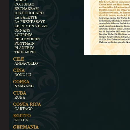
COTIGNAC
BETHARRAM
ILE-BOUCHARD
LA SALETTE
LA PRENESSAYE
LE PUY EN VELAY
ORNANS
LOURDES
PELLEVOISIN
PONTMAIN
PLANTEES
TROIS-EPIS
CILE
ANDACOLLO
CINA
DONG LU
COREA
NAMYANG
CUBA
KUBA
COSTA RICA
CARTAGO
EGITTO
ZEITUN
GERMANIA