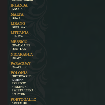
IRLANDA
KNOCK
MALTA
GOZO
LIBANO
BECHWAT
LITUANIA
SILUVA
MESSICO
GUADALUPE
OCOTLAN
NICARAGUA
CUAPA
PARAGUAY
CAACUPE'
POLONIA
GIETRZWALD
LICHEN
RZESZOW
SIEKIERKI
SWIETA LIPKA
SZCZYRK
PORTOGALLO
ARCOS DE