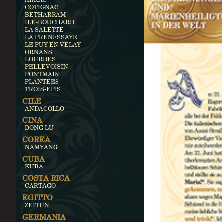
COTIGNAC
BETHARRAM
ILE-BOUCHARD
LA SALETTE
LA PRENESSAYE
LE PUY EN VELAY
ORNANS
LOURDES
PELLEVOISIN
PONTMAIN
PLANTEES
TROIS-EPIS
CILE
ANDACOLLO
CINA
DONG LU
COREA
NAMYANG
CUBA
KUBA
COSTA RICA
CARTAGO
EGITTO
ZEITUN
GERMANIA