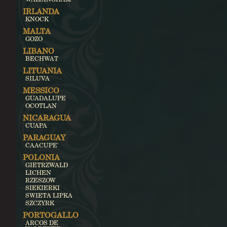
IRLANDA
KNOCK
MALTA
GOZO
LIBANO
BECHWAT
LITUANIA
SILUVA
MESSICO
GUADALUPE
OCOTLAN
NICARAGUA
CUAPA
PARAGUAY
CAACUPE'
POLONIA
GIETRZWALD
LICHEN
RZESZOW
SIEKIERKI
SWIETA LIPKA
SZCZYRK
PORTOGALLO
ARCOS DE