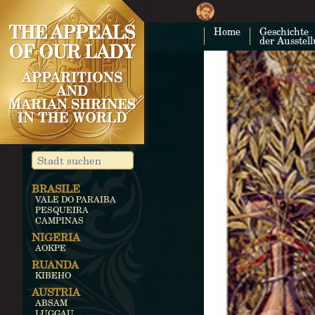
Home
Geschichte
der Ausstel
BRASILE
VALE DO PARAIBA
PESQUEIRA
CAMPINAS
NIGERIA
AOKPE
RUANDA
KIBEHO
AUSTRIA
ABSAM
LUGGAU