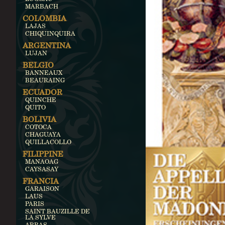
MARBACH
COLOMBIA
LAJAS
CHIQUINQUIRA
ARGENTINA
LUJAN
BELGIO
BANNEAUX
BEAURAING
ECUADOR
QUINCHE
QUITO
BOLIVIA
COTOCA
CHAGUAYA
QUILLACOLLO
FILIPPINE
MANAOAG
CAYSASAY
FRANCIA
GARAISON
LAUS
PARIS
SAINT BAUZILLE DE
LA SYLVE
ARRAS