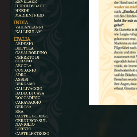
KEVELAER
HEROLDSBACH
HEEDE
MARIENFRIED
INDIA
VAILANKANNI
KALLIKULAM
ITALIA
ARDESIO
BETTOLA
CASALBORDINO
CERRETO DI
SORANO
ARCOLA
CUSSANIO
ADRO
ASSISI
BERGAMO
GALLIVAGGIO
BADIA DI CAVA
BOCCADIRIO
CARAVAGGIO
GEROSA
BRA
CASTEL GODEGO
CERNUSCO SUL
NAVIGLIO
LORETO
CASTELPETROSO