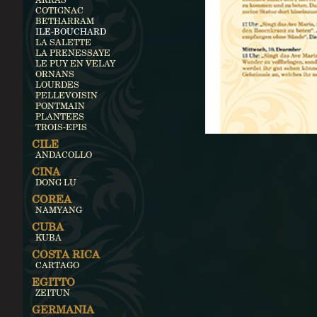
COTIGNAC
BETHARRAM
ILE-BOUCHARD
LA SALETTE
LA PRENESSAYE
LE PUY EN VELAY
ORNANS
LOURDES
PELLEVOISIN
PONTMAIN
PLANTEES
TROIS-EPIS
CILE
ANDACOLLO
CINA
DONG LU
COREA
NAMYANG
CUBA
KUBA
COSTA RICA
CARTAGO
EGITTO
ZEITUN
GERMANIA