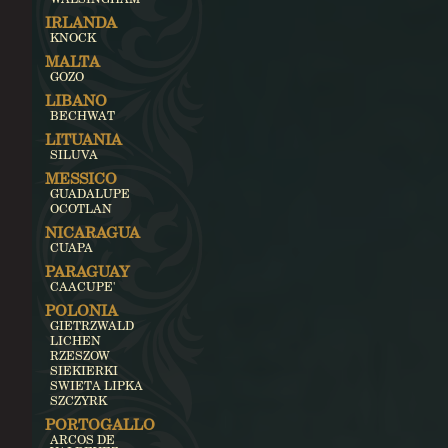
IRLANDA
KNOCK
MALTA
GOZO
LIBANO
BECHWAT
LITUANIA
SILUVA
MESSICO
GUADALUPE
OCOTLAN
NICARAGUA
CUAPA
PARAGUAY
CAACUPE'
POLONIA
GIETRZWALD
LICHEN
RZESZOW
SIEKIERKI
SWIETA LIPKA
SZCZYRK
PORTOGALLO
ARCOS DE