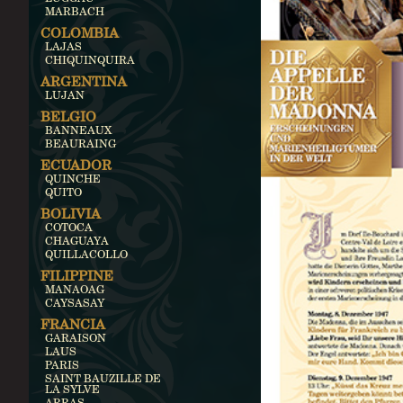
MARBACH
COLOMBIA
LAJAS
CHIQUINQUIRA
ARGENTINA
LUJAN
BELGIO
BANNEAUX
BEAURAING
ECUADOR
QUINCHE
QUITO
BOLIVIA
COTOCA
CHAGUAYA
QUILLACOLLO
FILIPPINE
MANAOAG
CAYSASAY
FRANCIA
GARAISON
LAUS
PARIS
SAINT BAUZILLE DE
LA SYLVE
ARRAS