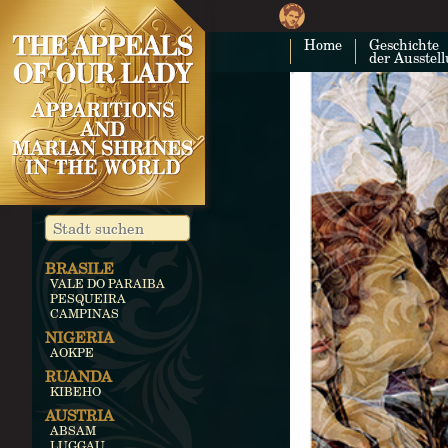
Home
Geschichte
der Ausstel
BRASILE
VALE DO PARAIBA
PESQUEIRA
CAMPINAS
NIGERIA
AOKPE
RUANDA
KIBEHO
AUSTRIA
ABSAM
LUGGAU