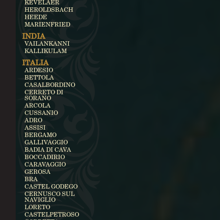
KEVELAER
HEROLDSBACH
HEEDE
MARIENFRIED
INDIA
VAILANKANNI
KALLIKULAM
ITALIA
ARDESIO
BETTOLA
CASALBORDINO
CERRETO DI
SORANO
ARCOLA
CUSSANIO
ADRO
ASSISI
BERGAMO
GALLIVAGGIO
BADIA DI CAVA
BOCCADIRIO
CARAVAGGIO
GEROSA
BRA
CASTEL GODEGO
CERNUSCO SUL
NAVIGLIO
LORETO
CASTELPETROSO