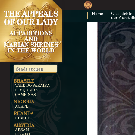
Home
Geschichte
der Ausstel
BRASILE
VALE DO PARAIBA
PESQUEIRA
CAMPINAS
NIGERIA
AOKPE
RUANDA
KIBEHO
AUSTRIA
ABSAM
LUGGAU