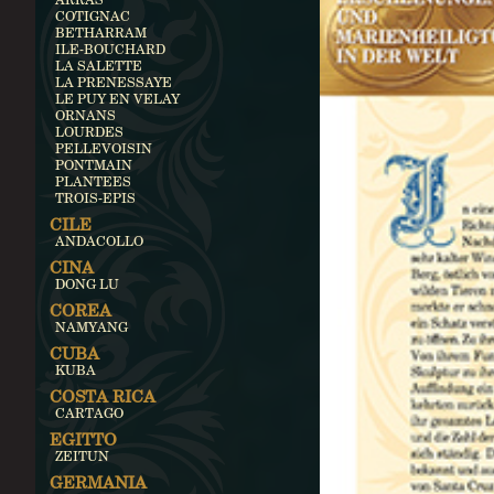
COTIGNAC
BETHARRAM
ILE-BOUCHARD
LA SALETTE
LA PRENESSAYE
LE PUY EN VELAY
ORNANS
LOURDES
PELLEVOISIN
PONTMAIN
PLANTEES
TROIS-EPIS
CILE
ANDACOLLO
CINA
DONG LU
COREA
NAMYANG
CUBA
KUBA
COSTA RICA
CARTAGO
EGITTO
ZEITUN
GERMANIA