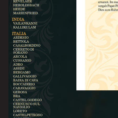
KEVELAER
HEROLDSBACH
HEEDE
MARIENFRIED
INDIA
VAILANKANNI
KALLIKULAM
ITALIA
ARDESIO
BETTOLA
CASALBORDINO
CERRETO DI
SORANO
ARCOLA
CUSSANIO
ADRO
ASSISI
BERGAMO
GALLIVAGGIO
BADIA DI CAVA
BOCCADIRIO
CARAVAGGIO
GEROSA
BRA
CASTEL GODEGO
CERNUSCO SUL
NAVIGLIO
LORETO
CASTELPETROSO