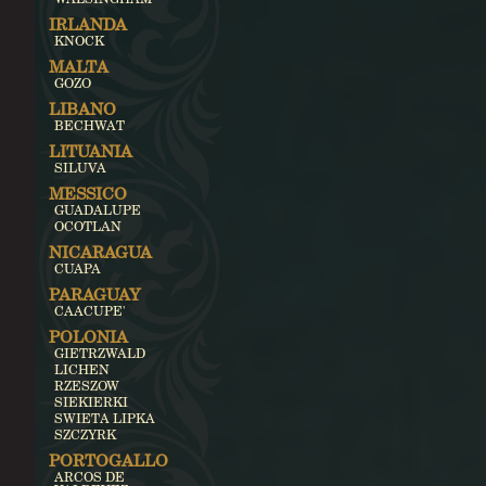
IRLANDA
KNOCK
MALTA
GOZO
LIBANO
BECHWAT
LITUANIA
SILUVA
MESSICO
GUADALUPE
OCOTLAN
NICARAGUA
CUAPA
PARAGUAY
CAACUPE'
POLONIA
GIETRZWALD
LICHEN
RZESZOW
SIEKIERKI
SWIETA LIPKA
SZCZYRK
PORTOGALLO
ARCOS DE