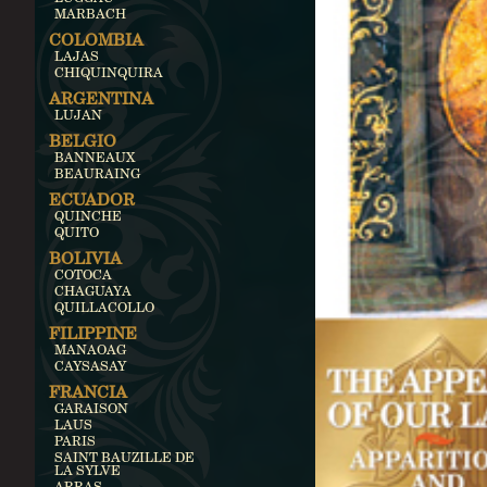
MARBACH
COLOMBIA
LAJAS
CHIQUINQUIRA
ARGENTINA
LUJAN
BELGIO
BANNEAUX
BEAURAING
ECUADOR
QUINCHE
QUITO
BOLIVIA
COTOCA
CHAGUAYA
QUILLACOLLO
FILIPPINE
MANAOAG
CAYSASAY
FRANCIA
GARAISON
LAUS
PARIS
SAINT BAUZILLE DE
LA SYLVE
ARRAS