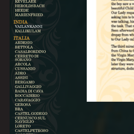
KEVELAER
HEROLDSBACH
HEEDE
MARIENFRIED
INDIA
VAILANKANNI
KALLIKULAM
ITALIA
ARDESIO
BETTOLA
CASALBORDINO
CERRETO DI
SORANO
ARCOLA
CUSSANIO
ADRO
ASSISI
BERGAMO
GALLIVAGGIO
BADIA DI CAVA
BOCCADIRIO
CARAVAGGIO
GEROSA
BRA
CASTEL GODEGO
CERNUSCO SUL
NAVIGLIO
LORETO
CASTELPETROSO