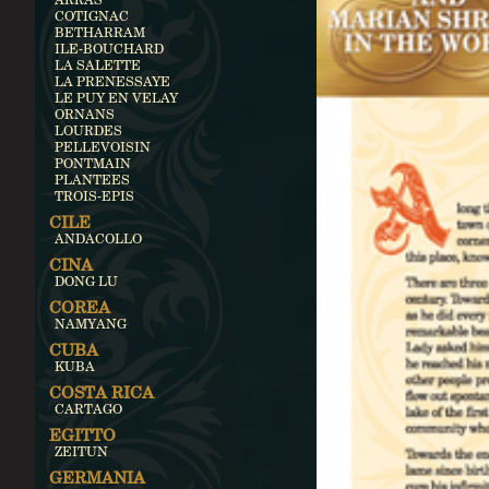
COTIGNAC
BETHARRAM
ILE-BOUCHARD
LA SALETTE
LA PRENESSAYE
LE PUY EN VELAY
ORNANS
LOURDES
PELLEVOISIN
PONTMAIN
PLANTEES
TROIS-EPIS
CILE
ANDACOLLO
CINA
DONG LU
COREA
NAMYANG
CUBA
KUBA
COSTA RICA
CARTAGO
EGITTO
ZEITUN
GERMANIA