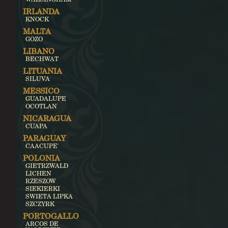
IRLANDA
KNOCK
MALTA
GOZO
LIBANO
BECHWAT
LITUANIA
SILUVA
MESSICO
GUADALUPE
OCOTLAN
NICARAGUA
CUAPA
PARAGUAY
CAACUPE'
POLONIA
GIETRZWALD
LICHEN
RZESZOW
SIEKIERKI
SWIETA LIPKA
SZCZYRK
PORTOGALLO
ARCOS DE