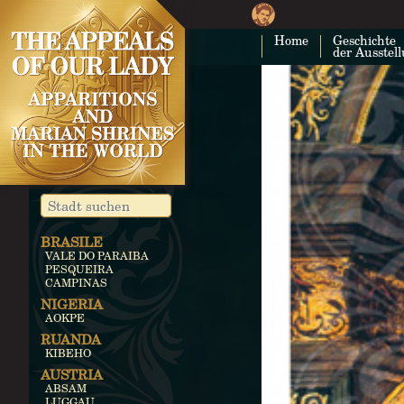
Home
Geschichte
der Ausstel
BRASILE
VALE DO PARAIBA
PESQUEIRA
CAMPINAS
NIGERIA
AOKPE
RUANDA
KIBEHO
AUSTRIA
ABSAM
LUGGAU