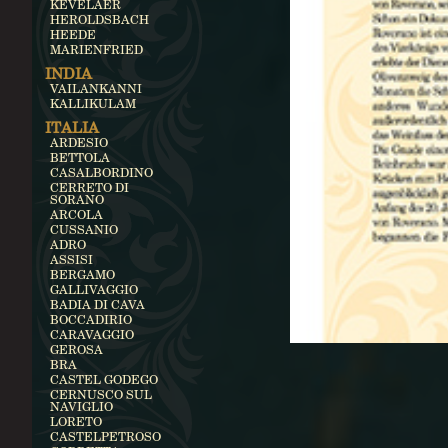
KEVELAER
HEROLDSBACH
HEEDE
MARIENFRIED
INDIA
VAILANKANNI
KALLIKULAM
ITALIA
ARDESIO
BETTOLA
CASALBORDINO
CERRETO DI
SORANO
ARCOLA
CUSSANIO
ADRO
ASSISI
BERGAMO
GALLIVAGGIO
BADIA DI CAVA
BOCCADIRIO
CARAVAGGIO
GEROSA
BRA
CASTEL GODEGO
CERNUSCO SUL
NAVIGLIO
LORETO
CASTELPETROSO