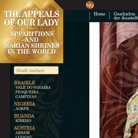
Home
Geschichte
der Ausstel
BRASILE
VALE DO PARAIBA
PESQUEIRA
CAMPINAS
NIGERIA
AOKPE
RUANDA
KIBEHO
AUSTRIA
ABSAM
LUGGAU