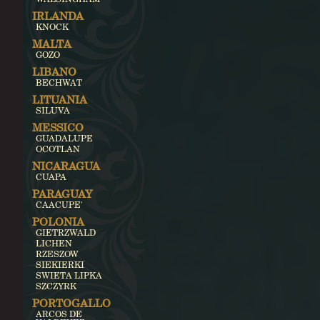
IRLANDA
KNOCK
MALTA
GOZO
LIBANO
BECHWAT
LITUANIA
SILUVA
MESSICO
GUADALUPE
OCOTLAN
NICARAGUA
CUAPA
PARAGUAY
CAACUPE'
POLONIA
GIETRZWALD
LICHEN
RZESZOW
SIEKIERKI
SWIETA LIPKA
SZCZYRK
PORTOGALLO
ARCOS DE