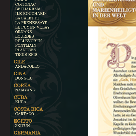
COTIGNAC
BETHARRAM
ILE-BOUCHARD
LA SALETTE
LA PRENESSAYE
LE PUY EN VELAY
ORNANS
LOURDES
PELLEVOISIN
PONTMAIN
PLANTEES
TROIS-EPIS
CILE
ANDACOLLO
CINA
DONG LU
COREA
NAMYANG
CUBA
KUBA
COSTA RICA
CARTAGO
EGITTO
ZEITUN
GERMANIA