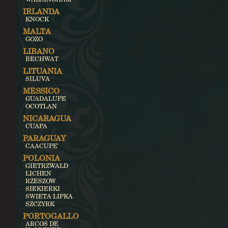
IRLANDA
KNOCK
MALTA
GOZO
LIBANO
BECHWAT
LITUANIA
SILUVA
MESSICO
GUADALUPE
OCOTLAN
NICARAGUA
CUAPA
PARAGUAY
CAACUPE'
POLONIA
GIETRZWALD
LICHEN
RZESZOW
SIEKIERKI
SWIETA LIPKA
SZCZYRK
PORTOGALLO
ARCOS DE