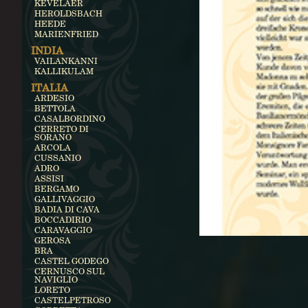
KEVELAER
HEROLDSBACH
HEEDE
MARIENFRIED
INDIA
VAILANKANNI
KALLIKULAM
ITALIA
ARDESIO
BETTOLA
CASALBORDINO
CERRETO DI
SORANO
ARCOLA
CUSSANIO
ADRO
ASSISI
BERGAMO
GALLIVAGGIO
BADIA DI CAVA
BOCCADIRIO
CARAVAGGIO
GEROSA
BRA
CASTEL GODEGO
CERNUSCO SUL
NAVIGLIO
LORETO
CASTELPETROSO