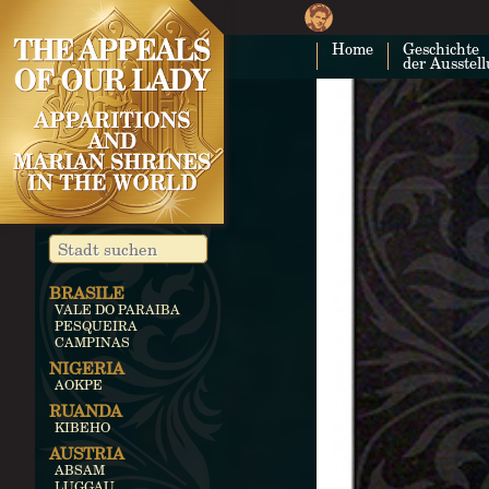
Home
Geschichte
der Ausstel
BRASILE
VALE DO PARAIBA
PESQUEIRA
CAMPINAS
NIGERIA
AOKPE
RUANDA
KIBEHO
AUSTRIA
ABSAM
LUGGAU