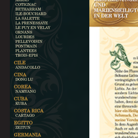
COTIGNAC
BETHARRAM
ILE-BOUCHARD
LA SALETTE
LA PRENESSAYE
LE PUY EN VELAY
ORNANS
LOURDES
PELLEVOISIN
PONTMAIN
PLANTEES
TROIS-EPIS
CILE
ANDACOLLO
CINA
DONG LU
COREA
NAMYANG
CUBA
KUBA
COSTA RICA
CARTAGO
EGITTO
ZEITUN
GERMANIA