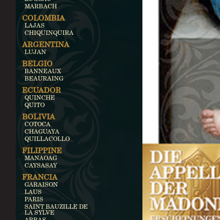
MARBACH
COLOMBIA
LAJAS
CHIQUINQUIRA
ARGENTINA
LUJAN
BELGIO
BANNEAUX
BEAURAING
ECUADOR
QUINCHE
QUITO
BOLIVIA
COTOCA
CHAGUAYA
QUILLACOLLO
FILIPPINE
MANAOAG
CAYSASAY
FRANCIA
GARAISON
LAUS
PARIS
SAINT BAUZILLE DE
LA SYLVE
ARRAS