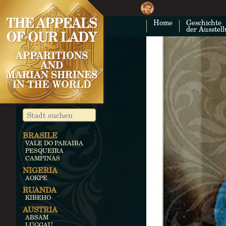
Home
Geschichte
der Ausstel
BRASILE
VALE DO PARAIBA
PESQUEIRA
CAMPINAS
NIGERIA
AOKPE
RUANDA
KIBEHO
AUSTRIA
ABSAM
LUGGAU