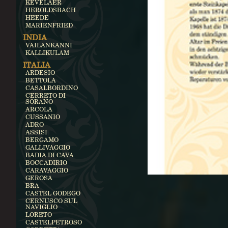
KEVELAER
HEROLDSBACH
HEEDE
MARIENFRIED
INDIA
VAILANKANNI
KALLIKULAM
ITALIA
ARDESIO
BETTOLA
CASALBORDINO
CERRETO DI
SORANO
ARCOLA
CUSSANIO
ADRO
ASSISI
BERGAMO
GALLIVAGGIO
BADIA DI CAVA
BOCCADIRIO
CARAVAGGIO
GEROSA
BRA
CASTEL GODEGO
CERNUSCO SUL
NAVIGLIO
LORETO
CASTELPETROSO