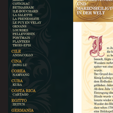
COTIGNAC
BETHARRAM
ILE-BOUCHARD
LA SALETTE
LA PRENESSAYE
LE PUY EN VELAY
ORNANS
LOURDES
PELLEVOISIN
PONTMAIN
PLANTEES
TROIS-EPIS
CILE
ANDACOLLO
CINA
DONG LU
COREA
NAMYANG
CUBA
KUBA
COSTA RICA
CARTAGO
EGITTO
ZEITUN
GERMANIA