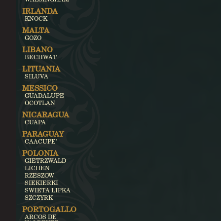
IRLANDA
KNOCK
MALTA
GOZO
LIBANO
BECHWAT
LITUANIA
SILUVA
MESSICO
GUADALUPE
OCOTLAN
NICARAGUA
CUAPA
PARAGUAY
CAACUPE'
POLONIA
GIETRZWALD
LICHEN
RZESZOW
SIEKIERKI
SWIETA LIPKA
SZCZYRK
PORTOGALLO
ARCOS DE