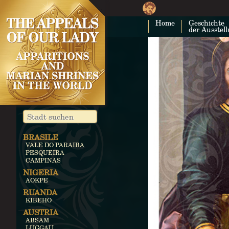
Home
Geschichte
der Ausstel
BRASILE
VALE DO PARAIBA
PESQUEIRA
CAMPINAS
NIGERIA
AOKPE
RUANDA
KIBEHO
AUSTRIA
ABSAM
LUGGAU