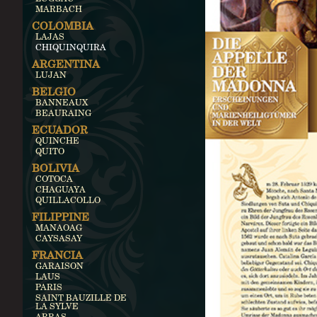
MARBACH
COLOMBIA
LAJAS
CHIQUINQUIRA
ARGENTINA
LUJAN
BELGIO
BANNEAUX
BEAURAING
ECUADOR
QUINCHE
QUITO
BOLIVIA
COTOCA
CHAGUAYA
QUILLACOLLO
FILIPPINE
MANAOAG
CAYSASAY
FRANCIA
GARAISON
LAUS
PARIS
SAINT BAUZILLE DE
LA SYLVE
ARRAS