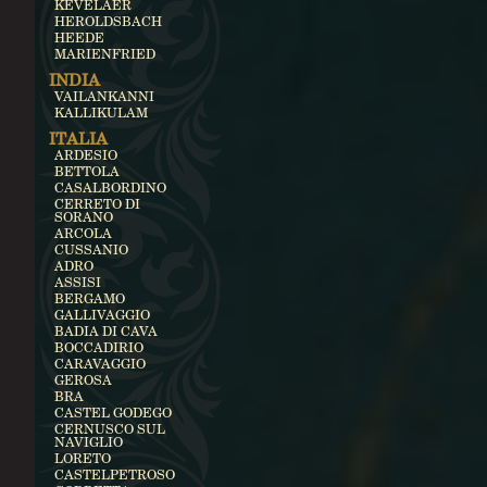
KEVELAER
HEROLDSBACH
HEEDE
MARIENFRIED
INDIA
VAILANKANNI
KALLIKULAM
ITALIA
ARDESIO
BETTOLA
CASALBORDINO
CERRETO DI
SORANO
ARCOLA
CUSSANIO
ADRO
ASSISI
BERGAMO
GALLIVAGGIO
BADIA DI CAVA
BOCCADIRIO
CARAVAGGIO
GEROSA
BRA
CASTEL GODEGO
CERNUSCO SUL
NAVIGLIO
LORETO
CASTELPETROSO