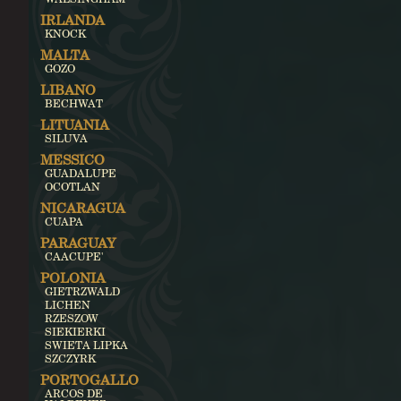
IRLANDA
KNOCK
MALTA
GOZO
LIBANO
BECHWAT
LITUANIA
SILUVA
MESSICO
GUADALUPE
OCOTLAN
NICARAGUA
CUAPA
PARAGUAY
CAACUPE'
POLONIA
GIETRZWALD
LICHEN
RZESZOW
SIEKIERKI
SWIETA LIPKA
SZCZYRK
PORTOGALLO
ARCOS DE