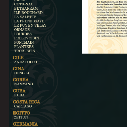
COTIGNAC
BETHARRAM
ILE-BOUCHARD
LA SALETTE
LA PRENESSAYE
LE PUY EN VELAY
ORNANS
LOURDES
PELLEVOISIN
PONTMAIN
PLANTEES
TROIS-EPIS
CILE
ANDACOLLO
CINA
DONG LU
COREA
NAMYANG
CUBA
KUBA
COSTA RICA
CARTAGO
EGITTO
ZEITUN
GERMANIA