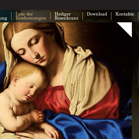
Liste der
Heiliger
Download
Kontakte
lung
Erscheinungen
Rosenkranz
Google Maps kann auf dieser Seite nic
geladen werden.
Bist du Inhaber dieser Website?