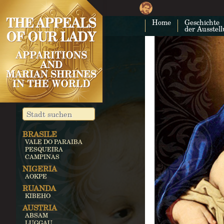
Home
Geschichte
der Ausstel
BRASILE
VALE DO PARAIBA
PESQUEIRA
CAMPINAS
NIGERIA
AOKPE
RUANDA
KIBEHO
AUSTRIA
ABSAM
LUGGAU