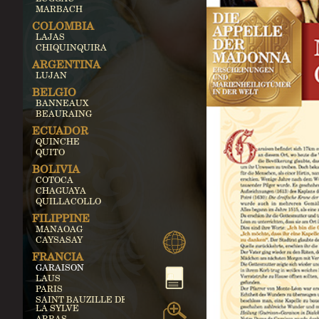
MARBACH
COLOMBIA
LAJAS
CHIQUINQUIRA
ARGENTINA
LUJAN
BELGIO
BANNEAUX
BEAURAING
ECUADOR
QUINCHE
QUITO
BOLIVIA
COTOCA
CHAGUAYA
QUILLACOLLO
FILIPPINE
MANAOAG
CAYSASAY
FRANCIA
GARAISON
LAUS
PARIS
SAINT BAUZILLE DE
LA SYLVE
ARRAS