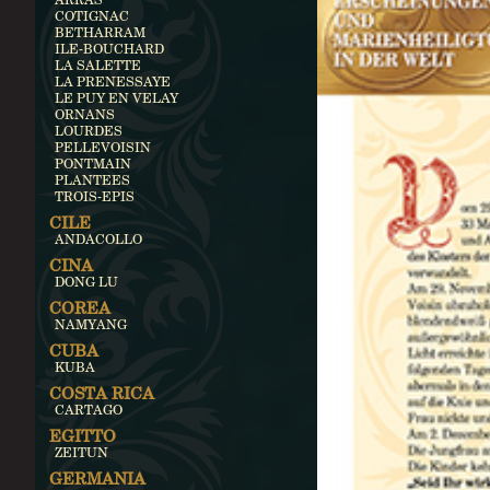
COTIGNAC
BETHARRAM
ILE-BOUCHARD
LA SALETTE
LA PRENESSAYE
LE PUY EN VELAY
ORNANS
LOURDES
PELLEVOISIN
PONTMAIN
PLANTEES
TROIS-EPIS
CILE
ANDACOLLO
CINA
DONG LU
COREA
NAMYANG
CUBA
KUBA
COSTA RICA
CARTAGO
EGITTO
ZEITUN
GERMANIA