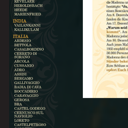
KEVELAER
HEROLDSBACH
HEEDE
MARIENFRIED
INDIA
VAILANKANNI
KALLIKULAM
ITALIA
ARDESIO
BETTOLA
CASALBORDINO
CERRETO DI
SORANO
ARCOLA
CUSSANIO
ADRO
ASSISI
BERGAMO
GALLIVAGGIO
BADIA DI CAVA
BOCCADIRIO
CARAVAGGIO
GEROSA
BRA
CASTEL GODEGO
CERNUSCO SUL
NAVIGLIO
LORETO
CASTELPETROSO