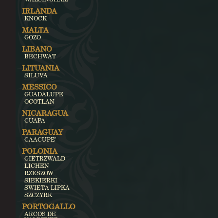
IRLANDA
KNOCK
MALTA
GOZO
LIBANO
BECHWAT
LITUANIA
SILUVA
MESSICO
GUADALUPE
OCOTLAN
NICARAGUA
CUAPA
PARAGUAY
CAACUPE'
POLONIA
GIETRZWALD
LICHEN
RZESZOW
SIEKIERKI
SWIETA LIPKA
SZCZYRK
PORTOGALLO
ARCOS DE