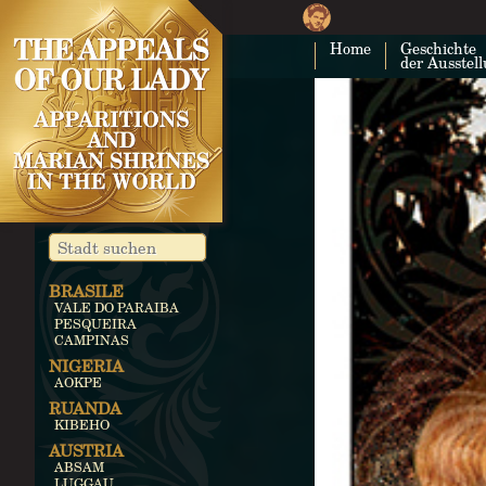
Home
Geschichte
der Ausstel
BRASILE
VALE DO PARAIBA
PESQUEIRA
CAMPINAS
NIGERIA
AOKPE
RUANDA
KIBEHO
AUSTRIA
ABSAM
LUGGAU