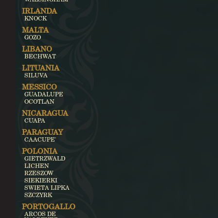
IRLANDA
KNOCK
MALTA
GOZO
LIBANO
BECHWAT
LITUANIA
SILUVA
MESSICO
GUADALUPE
OCOTLAN
NICARAGUA
CUAPA
PARAGUAY
CAACUPE'
POLONIA
GIETRZWALD
LICHEN
RZESZOW
SIEKIERKI
SWIETA LIPKA
SZCZYRK
PORTOGALLO
ARCOS DE