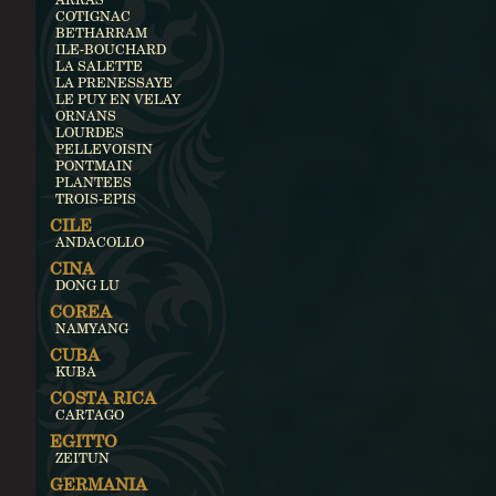
COTIGNAC
BETHARRAM
ILE-BOUCHARD
LA SALETTE
LA PRENESSAYE
LE PUY EN VELAY
ORNANS
LOURDES
PELLEVOISIN
PONTMAIN
PLANTEES
TROIS-EPIS
CILE
ANDACOLLO
CINA
DONG LU
COREA
NAMYANG
CUBA
KUBA
COSTA RICA
CARTAGO
EGITTO
ZEITUN
GERMANIA