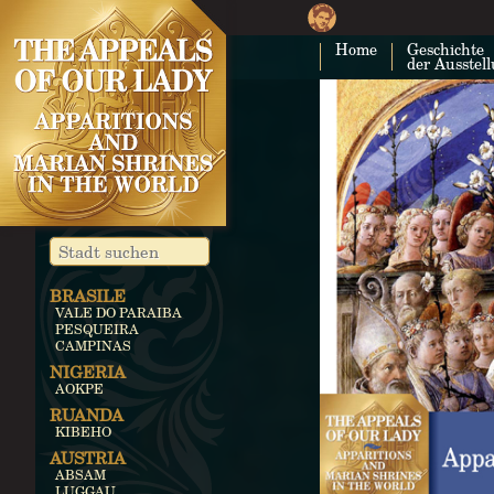
Home
Geschichte
der Ausstel
BRASILE
VALE DO PARAIBA
PESQUEIRA
CAMPINAS
NIGERIA
AOKPE
RUANDA
KIBEHO
AUSTRIA
ABSAM
LUGGAU