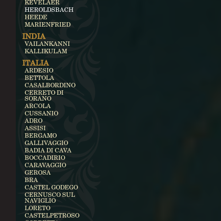
KEVELAER
HEROLDSBACH
HEEDE
MARIENFRIED
INDIA
VAILANKANNI
KALLIKULAM
ITALIA
ARDESIO
BETTOLA
CASALBORDINO
CERRETO DI
SORANO
ARCOLA
CUSSANIO
ADRO
ASSISI
BERGAMO
GALLIVAGGIO
BADIA DI CAVA
BOCCADIRIO
CARAVAGGIO
GEROSA
BRA
CASTEL GODEGO
CERNUSCO SUL
NAVIGLIO
LORETO
CASTELPETROSO