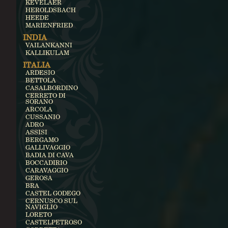
KEVELAER
HEROLDSBACH
HEEDE
MARIENFRIED
INDIA
VAILANKANNI
KALLIKULAM
ITALIA
ARDESIO
BETTOLA
CASALBORDINO
CERRETO DI
SORANO
ARCOLA
CUSSANIO
ADRO
ASSISI
BERGAMO
GALLIVAGGIO
BADIA DI CAVA
BOCCADIRIO
CARAVAGGIO
GEROSA
BRA
CASTEL GODEGO
CERNUSCO SUL
NAVIGLIO
LORETO
CASTELPETROSO