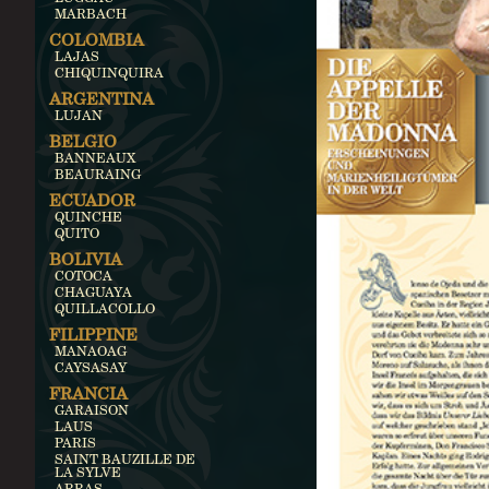
MARBACH
COLOMBIA
LAJAS
CHIQUINQUIRA
ARGENTINA
LUJAN
BELGIO
BANNEAUX
BEAURAING
ECUADOR
QUINCHE
QUITO
BOLIVIA
COTOCA
CHAGUAYA
QUILLACOLLO
FILIPPINE
MANAOAG
CAYSASAY
FRANCIA
GARAISON
LAUS
PARIS
SAINT BAUZILLE DE
LA SYLVE
ARRAS