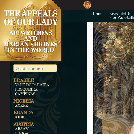
Home
Geschichte
der Ausstel
BRASILE
VALE DO PARAIBA
PESQUEIRA
CAMPINAS
NIGERIA
AOKPE
RUANDA
KIBEHO
AUSTRIA
ABSAM
LUGGAU