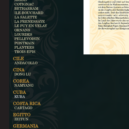
COTIGNAC
BETHARRAM
ILE-BOUCHARD
LA SALETTE
LA PRENESSAYE
LE PUY EN VELAY
ORNANS
LOURDES
PELLEVOISIN
PONTMAIN
PLANTEES
TROIS-EPIS
CILE
ANDACOLLO
CINA
DONG LU
COREA
NAMYANG
CUBA
KUBA
COSTA RICA
CARTAGO
EGITTO
ZEITUN
GERMANIA