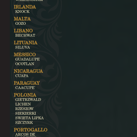
IRLANDA
KNOCK
MALTA
GOZO
LIBANO
BECHWAT
LITUANIA
SILUVA
MESSICO
GUADALUPE
OCOTLAN
NICARAGUA
CUAPA
PARAGUAY
CAACUPE'
POLONIA
GIETRZWALD
LICHEN
RZESZOW
SIEKIERKI
SWIETA LIPKA
SZCZYRK
PORTOGALLO
ARCOS DE