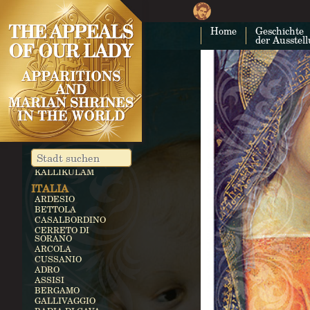
CUBA
KUBA
Home
Geschichte
COSTA RICA
der Ausstel
CARTAGO
EGITTO
ZEITUN
GERMANIA
KEVELAER
HEROLDSBACH
HEEDE
MARIENFRIED
INDIA
VAILANKANNI
KALLIKULAM
ITALIA
ARDESIO
BETTOLA
CASALBORDINO
CERRETO DI
SORANO
ARCOLA
CUSSANIO
ADRO
ASSISI
BERGAMO
GALLIVAGGIO