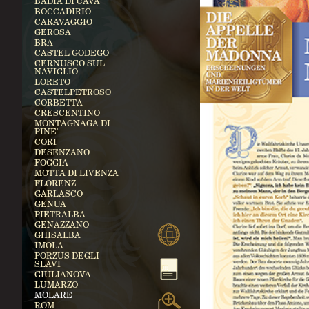
BADIA DI CAVA
BOCCADIRIO
CARAVAGGIO
GEROSA
BRA
CASTEL GODEGO
CERNUSCO SUL
NAVIGLIO
LORETO
CASTELPETROSO
CORBETTA
CRESCENTINO
MONTAGNAGA DI
PINE'
CORI
DESENZANO
FOGGIA
MOTTA DI LIVENZA
FLORENZ
GARLASCO
GENUA
PIETRALBA
GENAZZANO
GHISALBA
IMOLA
PORZUS DEGLI
SLAVI
GIULIANOVA
LUMARZO
MOLARE
ROM