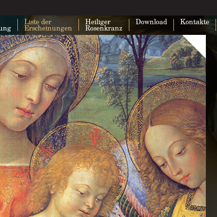
Liste der
Heiliger
Download
Kontakte
lung
Erscheinungen
Rosenkranz
Google Maps kann auf dieser Seite nic
geladen werden.
Bist du Inhaber dieser Website?