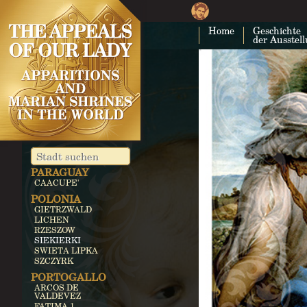
IRLANDA
KNOCK
MALTA
Home
Geschichte
der Ausstel
GOZO
LIBANO
BECHWAT
LITUANIA
SILUVA
MESSICO
GUADALUPE
OCOTLAN
NICARAGUA
CUAPA
PARAGUAY
CAACUPE'
POLONIA
GIETRZWALD
LICHEN
RZESZOW
SIEKIERKI
SWIETA LIPKA
SZCZYRK
PORTOGALLO
ARCOS DE
VALDEVEZ
FATIMA 1