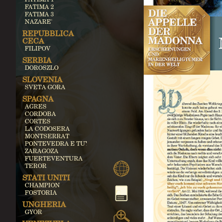
FATIMA 2
FATIMA 3
NAZARE'
REPUBBLICA
CECA
FILIPOV
SERBIA
DOROSZLO
SLOVENIA
SVETA GORA
SPAGNA
AGRES
CORDOBA
CORTES
LA CODOSERA
MONTSERRAT
PONTEVEDRA E TUY
ZARAGOZA
FUERTEVENTURA
TEROR
STATI UNITI
CHAMPION
FOSTORIA
UNGHERIA
GYOR