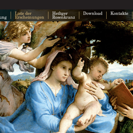
Liste der
Heiliger
Download
Kontakte
lung
Erscheinungen
Rosenkranz
Google Maps kann auf dieser Seite nic
geladen werden.
Bist du Inhaber dieser Website?