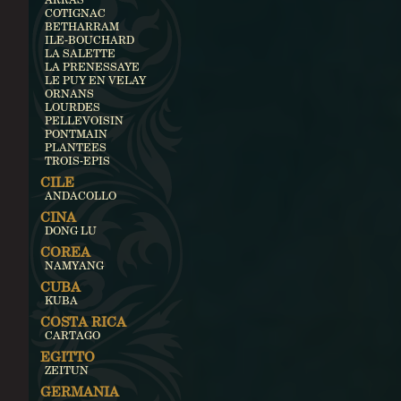
COTIGNAC
BETHARRAM
ILE-BOUCHARD
LA SALETTE
LA PRENESSAYE
LE PUY EN VELAY
ORNANS
LOURDES
PELLEVOISIN
PONTMAIN
PLANTEES
TROIS-EPIS
CILE
ANDACOLLO
CINA
DONG LU
COREA
NAMYANG
CUBA
KUBA
COSTA RICA
CARTAGO
EGITTO
ZEITUN
GERMANIA