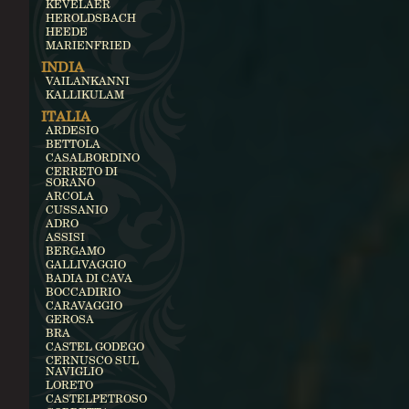
KEVELAER
HEROLDSBACH
HEEDE
MARIENFRIED
INDIA
VAILANKANNI
KALLIKULAM
ITALIA
ARDESIO
BETTOLA
CASALBORDINO
CERRETO DI
SORANO
ARCOLA
CUSSANIO
ADRO
ASSISI
BERGAMO
GALLIVAGGIO
BADIA DI CAVA
BOCCADIRIO
CARAVAGGIO
GEROSA
BRA
CASTEL GODEGO
CERNUSCO SUL
NAVIGLIO
LORETO
CASTELPETROSO