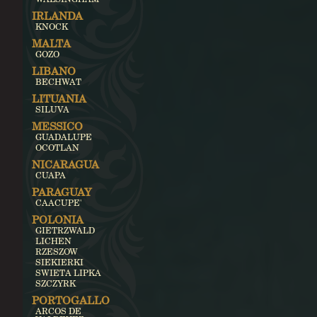
IRLANDA
KNOCK
MALTA
GOZO
LIBANO
BECHWAT
LITUANIA
SILUVA
MESSICO
GUADALUPE
OCOTLAN
NICARAGUA
CUAPA
PARAGUAY
CAACUPE'
POLONIA
GIETRZWALD
LICHEN
RZESZOW
SIEKIERKI
SWIETA LIPKA
SZCZYRK
PORTOGALLO
ARCOS DE