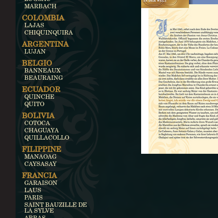
MARBACH
COLOMBIA
LAJAS
CHIQUINQUIRA
ARGENTINA
LUJAN
BELGIO
BANNEAUX
BEAURAING
ECUADOR
QUINCHE
QUITO
BOLIVIA
COTOCA
CHAGUAYA
QUILLACOLLO
FILIPPINE
MANAOAG
CAYSASAY
FRANCIA
GARAISON
LAUS
PARIS
SAINT BAUZILLE DE
LA SYLVE
ARRAS