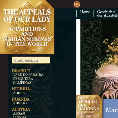
Home
Geschichte
der Ausstel
BRASILE
VALE DO PARAIBA
PESQUEIRA
CAMPINAS
NIGERIA
AOKPE
RUANDA
KIBEHO
AUSTRIA
ABSAM
LUGGAU