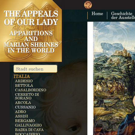
KUBA
COSTA RICA
Home
Geschichte
CARTAGO
der Ausstel
EGITTO
ZEITUN
GERMANIA
KEVELAER
HEROLDSBACH
HEEDE
MARIENFRIED
INDIA
VAILANKANNI
KALLIKULAM
ITALIA
ARDESIO
BETTOLA
CASALBORDINO
CERRETO DI
SORANO
ARCOLA
CUSSANIO
ADRO
ASSISI
BERGAMO
GALLIVAGGIO
BADIA DI CAVA
BOCCADIRIO