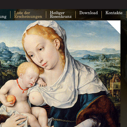
Liste der
Heiliger
Download
Kontakte
lung
Erscheinungen
Rosenkranz
Google Maps kann auf dieser Seite nic
geladen werden.
Bist du Inhaber dieser Website?