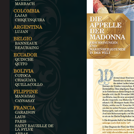
MARBACH
COLOMBIA
LAJAS
CHIQUINQUIRA
ARGENTINA
LUJAN
BELGIO
BANNEAUX
BEAURAING
ECUADOR
QUINCHE
QUITO
BOLIVIA
COTOCA
CHAGUAYA
QUILLACOLLO
FILIPPINE
MANAOAG
CAYSASAY
FRANCIA
GARAISON
LAUS
PARIS
SAINT BAUZILLE DE
LA SYLVE
ARRAS