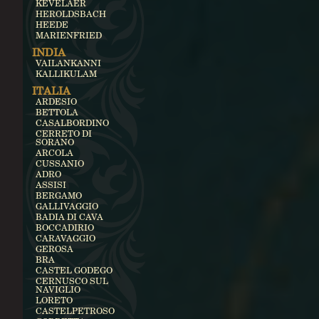
KEVELAER
HEROLDSBACH
HEEDE
MARIENFRIED
INDIA
VAILANKANNI
KALLIKULAM
ITALIA
ARDESIO
BETTOLA
CASALBORDINO
CERRETO DI
SORANO
ARCOLA
CUSSANIO
ADRO
ASSISI
BERGAMO
GALLIVAGGIO
BADIA DI CAVA
BOCCADIRIO
CARAVAGGIO
GEROSA
BRA
CASTEL GODEGO
CERNUSCO SUL
NAVIGLIO
LORETO
CASTELPETROSO