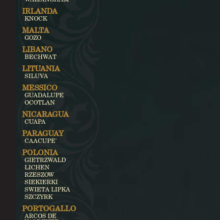
IRLANDA
KNOCK
MALTA
GOZO
LIBANO
BECHWAT
LITUANIA
SILUVA
MESSICO
GUADALUPE
OCOTLAN
NICARAGUA
CUAPA
PARAGUAY
CAACUPE'
POLONIA
GIETRZWALD
LICHEN
RZESZOW
SIEKIERKI
SWIETA LIPKA
SZCZYRK
PORTOGALLO
ARCOS DE