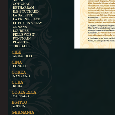
COTIGNAC
BETHARRAM
ILE-BOUCHARD
LA SALETTE
LA PRENESSAYE
LE PUY EN VELAY
ORNANS
LOURDES
PELLEVOISIN
PONTMAIN
PLANTEES
TROIS-EPIS
CILE
ANDACOLLO
CINA
DONG LU
COREA
NAMYANG
CUBA
KUBA
COSTA RICA
CARTAGO
EGITTO
ZEITUN
GERMANIA