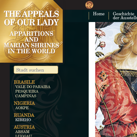
Home
Geschichte
der Ausstel
BRASILE
VALE DO PARAIBA
PESQUEIRA
CAMPINAS
NIGERIA
AOKPE
RUANDA
KIBEHO
AUSTRIA
ABSAM
LUGGAU