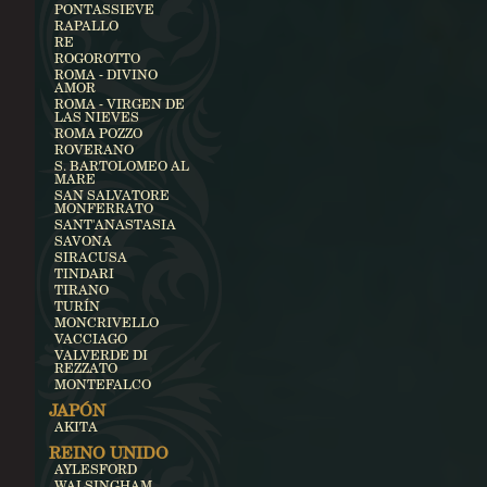
PONTASSIEVE
RAPALLO
RE
ROGOROTTO
ROMA - DIVINO
AMOR
ROMA - VIRGEN DE
LAS NIEVES
ROMA POZZO
ROVERANO
S. BARTOLOMEO AL
MARE
SAN SALVATORE
MONFERRATO
SANT'ANASTASIA
SAVONA
SIRACUSA
TINDARI
TIRANO
TURÍN
MONCRIVELLO
VACCIAGO
VALVERDE DI
REZZATO
MONTEFALCO
JAPÓN
AKITA
REINO UNIDO
AYLESFORD
WALSINGHAM