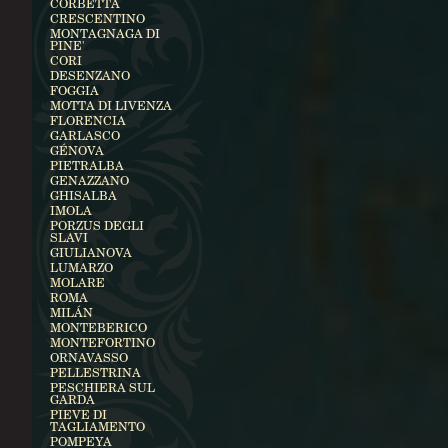
CORBETTA
CRESCENTINO
MONTAGNAGA DI
PINE'
CORI
DESENZANO
FOGGIA
MOTTA DI LIVENZA
FLORENCIA
GARLASCO
GÉNOVA
PIETRALBA
GENAZZANO
GHISALBA
IMOLA
PORZUS DEGLI
SLAVI
GIULIANOVA
LUMARZO
MOLARE
ROMA
MILÁN
MONTEBERICO
MONTEFORTINO
ORNAVASSO
PELLESTRINA
PESCHIERA SUL
GARDA
PIEVE DI
TAGLIAMENTO
POMPEYA