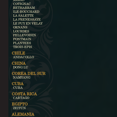
COTIGNAC
BETHARRAM
ILE-BOUCHARD
LA SALETTE
LA PRENESSAYE
LE PUY EN VELAY
ORNANS
LOURDES
PELLEVOISIN
PONTMAIN
PLANTEES
TROIS-EPIS
CHILE
ANDACOLLO
CHINA
DONG LU
COREA DEL SUR
NAMYANG
CUBA
CUBA
COSTA RICA
CARTAGO
EGIPTO
ZEITÚN
ALEMANIA