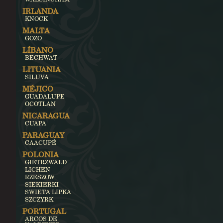
IRLANDA
KNOCK
MALTA
GOZO
LÍBANO
BECHWAT
LITUANIA
SILUVA
MÉJICO
GUADALUPE
OCOTLAN
NICARAGUA
CUAPA
PARAGUAY
CAACUPÉ
POLONIA
GIETRZWALD
LICHEN
RZESZOW
SIEKIERKI
SWIETA LIPKA
SZCZYRK
PORTUGAL
ARCOS DE