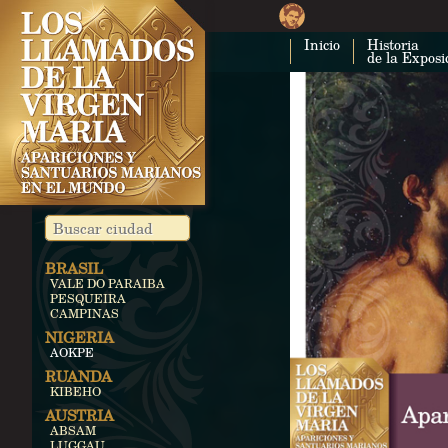
Inicio
Historia
de la Exposi
BRASIL
VALE DO PARAIBA
PESQUEIRA
CAMPINAS
NIGERIA
AOKPE
RUANDA
KIBEHO
AUSTRIA
ABSAM
LUGGAU