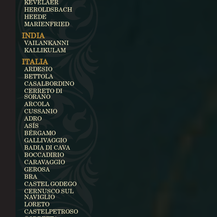
KEVELAER
HEROLDSBACH
HEEDE
MARIENFRIED
INDIA
VAILANKANNI
KALLIKULAM
ITALIA
ARDESIO
BETTOLA
CASALBORDINO
CERRETO DI
SORANO
ARCOLA
CUSSANIO
ADRO
ASÍS
BÉRGAMO
GALLIVAGGIO
BADIA DI CAVA
BOCCADIRIO
CARAVAGGIO
GEROSA
BRA
CASTEL GODEGO
CERNUSCO SUL
NAVIGLIO
LORETO
CASTELPETROSO