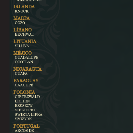
IRLANDA
KNOCK
MALTA
GOZO
LÍBANO
BECHWAT
LITUANIA
SILUVA
MÉJICO
GUADALUPE
OCOTLAN
NICARAGUA
CUAPA
PARAGUAY
CAACUPÉ
POLONIA
GIETRZWALD
LICHEN
RZESZOW
SIEKIERKI
SWIETA LIPKA
SZCZYRK
PORTUGAL
ARCOS DE