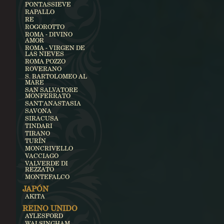
PONTASSIEVE
RAPALLO
RE
ROGOROTTO
ROMA - DIVINO
AMOR
ROMA - VIRGEN DE
LAS NIEVES
ROMA POZZO
ROVERANO
S. BARTOLOMEO AL
MARE
SAN SALVATORE
MONFERRATO
SANT'ANASTASIA
SAVONA
SIRACUSA
TINDARI
TIRANO
TURÍN
MONCRIVELLO
VACCIAGO
VALVERDE DI
REZZATO
MONTEFALCO
JAPÓN
AKITA
REINO UNIDO
AYLESFORD
WALSINGHAM