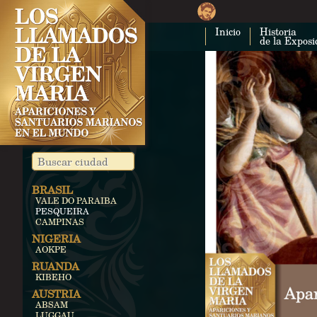
Inicio
Historia
de la Exposi
BRASIL
VALE DO PARAIBA
PESQUEIRA
CAMPINAS
NIGERIA
AOKPE
RUANDA
KIBEHO
AUSTRIA
ABSAM
LUGGAU