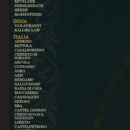
KEVELAER
HEROLDSBACH
HEEDE
MARIENFRIED
INDIA
VAILANKANNI
KALLIKULAM
ITALIA
ARDESIO
BETTOLA
CASALBORDINO
CERRETO DI
SORANO
ARCOLA
CUSSANIO
ADRO
ASÍS
BÉRGAMO
GALLIVAGGIO
BADIA DI CAVA
BOCCADIRIO
CARAVAGGIO
GEROSA
BRA
CASTEL GODEGO
CERNUSCO SUL
NAVIGLIO
LORETO
CASTELPETROSO