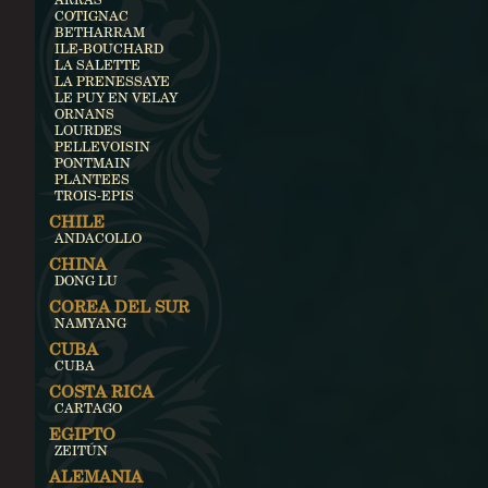
COTIGNAC
BETHARRAM
ILE-BOUCHARD
LA SALETTE
LA PRENESSAYE
LE PUY EN VELAY
ORNANS
LOURDES
PELLEVOISIN
PONTMAIN
PLANTEES
TROIS-EPIS
CHILE
ANDACOLLO
CHINA
DONG LU
COREA DEL SUR
NAMYANG
CUBA
CUBA
COSTA RICA
CARTAGO
EGIPTO
ZEITÚN
ALEMANIA