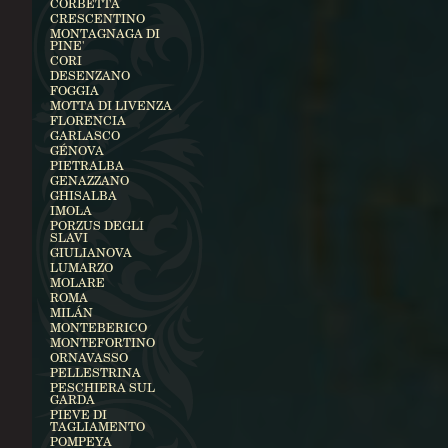
CORBETTA
CRESCENTINO
MONTAGNAGA DI
PINE'
CORI
DESENZANO
FOGGIA
MOTTA DI LIVENZA
FLORENCIA
GARLASCO
GÉNOVA
PIETRALBA
GENAZZANO
GHISALBA
IMOLA
PORZUS DEGLI
SLAVI
GIULIANOVA
LUMARZO
MOLARE
ROMA
MILÁN
MONTEBERICO
MONTEFORTINO
ORNAVASSO
PELLESTRINA
PESCHIERA SUL
GARDA
PIEVE DI
TAGLIAMENTO
POMPEYA