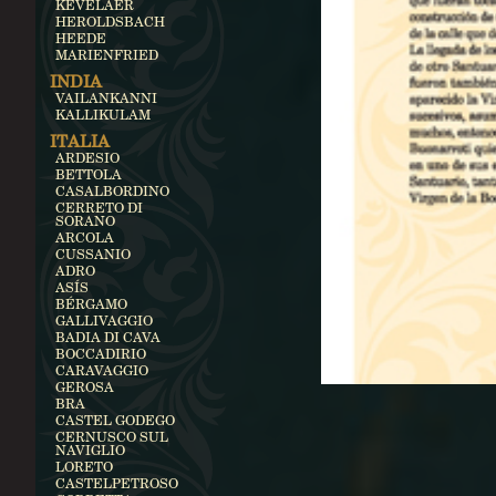
KEVELAER
HEROLDSBACH
HEEDE
MARIENFRIED
INDIA
VAILANKANNI
KALLIKULAM
ITALIA
ARDESIO
BETTOLA
CASALBORDINO
CERRETO DI
SORANO
ARCOLA
CUSSANIO
ADRO
ASÍS
BÉRGAMO
GALLIVAGGIO
BADIA DI CAVA
BOCCADIRIO
CARAVAGGIO
GEROSA
BRA
CASTEL GODEGO
CERNUSCO SUL
NAVIGLIO
LORETO
CASTELPETROSO