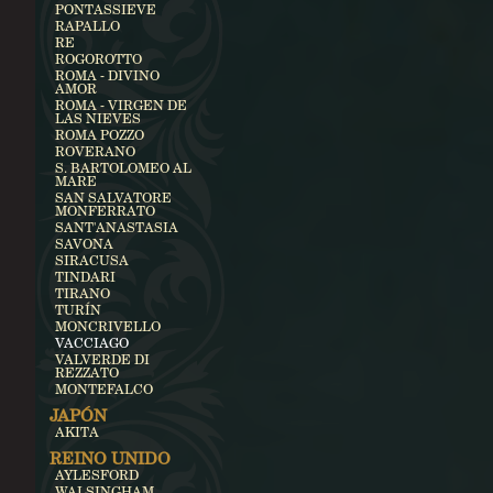
PONTASSIEVE
RAPALLO
RE
ROGOROTTO
ROMA - DIVINO
AMOR
ROMA - VIRGEN DE
LAS NIEVES
ROMA POZZO
ROVERANO
S. BARTOLOMEO AL
MARE
SAN SALVATORE
MONFERRATO
SANT'ANASTASIA
SAVONA
SIRACUSA
TINDARI
TIRANO
TURÍN
MONCRIVELLO
VACCIAGO
VALVERDE DI
REZZATO
MONTEFALCO
JAPÓN
AKITA
REINO UNIDO
AYLESFORD
WALSINGHAM