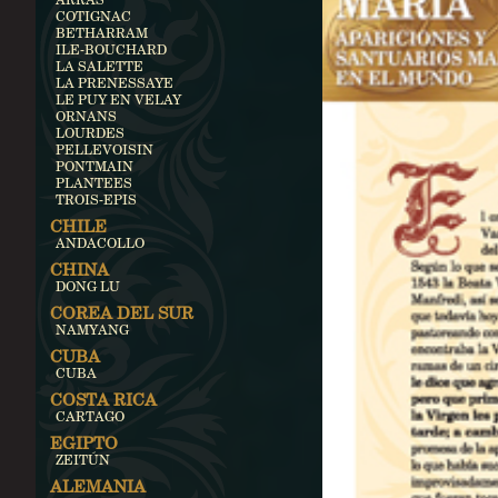
COTIGNAC
BETHARRAM
ILE-BOUCHARD
LA SALETTE
LA PRENESSAYE
LE PUY EN VELAY
ORNANS
LOURDES
PELLEVOISIN
PONTMAIN
PLANTEES
TROIS-EPIS
CHILE
ANDACOLLO
CHINA
DONG LU
COREA DEL SUR
NAMYANG
CUBA
CUBA
COSTA RICA
CARTAGO
EGIPTO
ZEITÚN
ALEMANIA