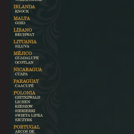
IRLANDA
KNOCK
MALTA
GOZO
LÍBANO
BECHWAT
LITUANIA
SILUVA
MÉJICO
GUADALUPE
OCOTLAN
NICARAGUA
CUAPA
PARAGUAY
CAACUPÉ
POLONIA
GIETRZWALD
LICHEN
RZESZOW
SIEKIERKI
SWIETA LIPKA
SZCZYRK
PORTUGAL
ARCOS DE