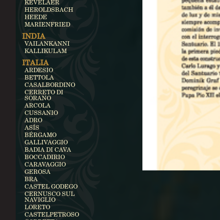
KEVELAER
HEROLDSBACH
HEEDE
MARIENFRIED
INDIA
VAILANKANNI
KALLIKULAM
ITALIA
ARDESIO
BETTOLA
CASALBORDINO
CERRETO DI
SORANO
ARCOLA
CUSSANIO
ADRO
ASÍS
BÉRGAMO
GALLIVAGGIO
BADIA DI CAVA
BOCCADIRIO
CARAVAGGIO
GEROSA
BRA
CASTEL GODEGO
CERNUSCO SUL
NAVIGLIO
LORETO
CASTELPETROSO