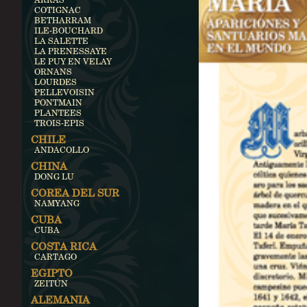
COTIGNAC
BETHARRAM
ILE-BOUCHARD
LA SALETTE
LA PRENESSAYE
LE PUY EN VELAY
ORNANS
LOURDES
PELLEVOISIN
PONTMAIN
PLANTEES
TROIS-EPIS
CHILE
ANDACOLLO
CHINA
DONG LU
COREA DEL SUR
NAMYANG
CUBA
CUBA
COSTA RICA
CARTAGO
EGIPTO
ZEITÚN
ALEMANIA