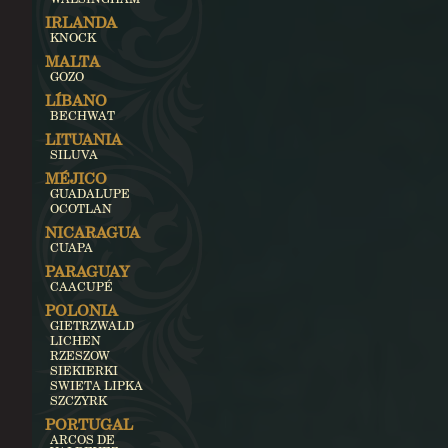
IRLANDA
KNOCK
MALTA
GOZO
LÍBANO
BECHWAT
LITUANIA
SILUVA
MÉJICO
GUADALUPE
OCOTLAN
NICARAGUA
CUAPA
PARAGUAY
CAACUPÉ
POLONIA
GIETRZWALD
LICHEN
RZESZOW
SIEKIERKI
SWIETA LIPKA
SZCZYRK
PORTUGAL
ARCOS DE