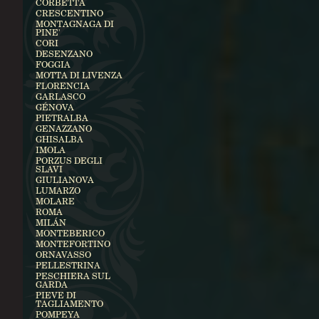
CORBETTA
CRESCENTINO
MONTAGNAGA DI
PINE'
CORI
DESENZANO
FOGGIA
MOTTA DI LIVENZA
FLORENCIA
GARLASCO
GÉNOVA
PIETRALBA
GENAZZANO
GHISALBA
IMOLA
PORZUS DEGLI
SLAVI
GIULIANOVA
LUMARZO
MOLARE
ROMA
MILÁN
MONTEBERICO
MONTEFORTINO
ORNAVASSO
PELLESTRINA
PESCHIERA SUL
GARDA
PIEVE DI
TAGLIAMENTO
POMPEYA