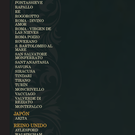
PONTASSIEVE
RAPALLO
RE
ROGOROTTO
ROMA - DIVINO
AMOR
ROMA - VIRGEN DE
LAS NIEVES
ROMA POZZO
ROVERANO
S. BARTOLOMEO AL
MARE
SAN SALVATORE
MONFERRATO
SANT'ANASTASIA
SAVONA
SIRACUSA
TINDARI
TIRANO
TURÍN
MONCRIVELLO
VACCIAGO
VALVERDE DI
REZZATO
MONTEFALCO
JAPÓN
AKITA
REINO UNIDO
AYLESFORD
WALSINGHAM