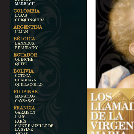
MARBACH
COLOMBIA
LAJAS
CHIQUINQUIRÁ
ARGENTINA
LUJÁN
BÉLGICA
BANNEUX
BEAURAING
ECUADOR
QUINCHE
QUITO
BOLIVIA
COTOCA
CHAGUAYA
QUILLACOLLO
FILIPINAS
MANAOAG
CAYSASAY
FRANCIA
GARAISON
LAUS
PARÍS
SAINT BAUZILLE DE
LA SYLVE
ARRAS