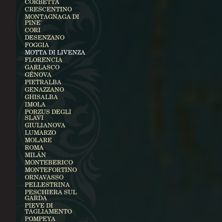
CORBETTA
CRESCENTINO
MONTAGNAGA DI
PINE'
CORI
DESENZANO
FOGGIA
MOTTA DI LIVENZA
FLORENCIA
GARLASCO
GÉNOVA
PIETRALBA
GENAZZANO
GHISALBA
IMOLA
PORZUS DEGLI
SLAVI
GIULIANOVA
LUMARZO
MOLARE
ROMA
MILÁN
MONTEBERICO
MONTEFORTINO
ORNAVASSO
PELLESTRINA
PESCHIERA SUL
GARDA
PIEVE DI
TAGLIAMENTO
POMPEYA