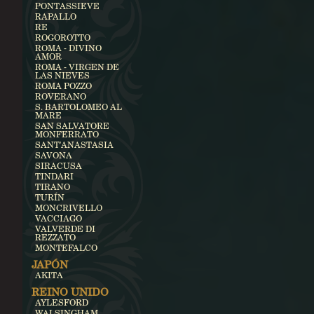
PONTASSIEVE
RAPALLO
RE
ROGOROTTO
ROMA - DIVINO
AMOR
ROMA - VIRGEN DE
LAS NIEVES
ROMA POZZO
ROVERANO
S. BARTOLOMEO AL
MARE
SAN SALVATORE
MONFERRATO
SANT'ANASTASIA
SAVONA
SIRACUSA
TINDARI
TIRANO
TURÍN
MONCRIVELLO
VACCIAGO
VALVERDE DI
REZZATO
MONTEFALCO
JAPÓN
AKITA
REINO UNIDO
AYLESFORD
WALSINGHAM