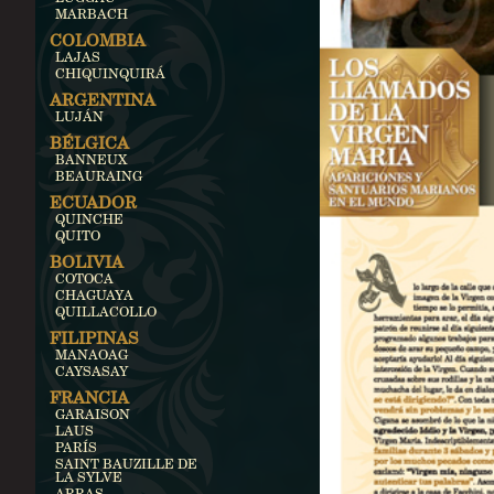
MARBACH
COLOMBIA
LAJAS
CHIQUINQUIRÁ
ARGENTINA
LUJÁN
BÉLGICA
BANNEUX
BEAURAING
ECUADOR
QUINCHE
QUITO
BOLIVIA
COTOCA
CHAGUAYA
QUILLACOLLO
FILIPINAS
MANAOAG
CAYSASAY
FRANCIA
GARAISON
LAUS
PARÍS
SAINT BAUZILLE DE
LA SYLVE
ARRAS