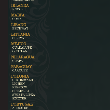
IRLANDA
KNOCK
MALTA
GOZO
LÍBANO
BECHWAT
LITUANIA
SILUVA
MÉJICO
GUADALUPE
OCOTLAN
NICARAGUA
CUAPA
PARAGUAY
CAACUPÉ
POLONIA
GIETRZWALD
LICHEN
RZESZOW
SIEKIERKI
SWIETA LIPKA
SZCZYRK
PORTUGAL
ARCOS DE