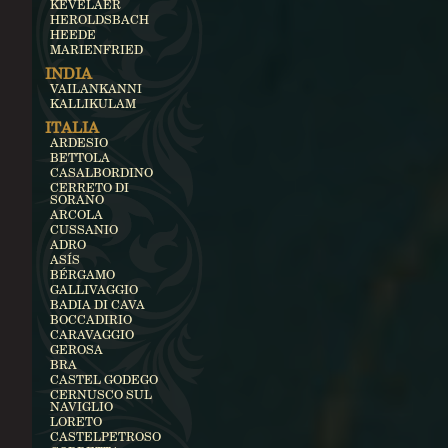
KEVELAER
HEROLDSBACH
HEEDE
MARIENFRIED
INDIA
VAILANKANNI
KALLIKULAM
ITALIA
ARDESIO
BETTOLA
CASALBORDINO
CERRETO DI
SORANO
ARCOLA
CUSSANIO
ADRO
ASÍS
BÉRGAMO
GALLIVAGGIO
BADIA DI CAVA
BOCCADIRIO
CARAVAGGIO
GEROSA
BRA
CASTEL GODEGO
CERNUSCO SUL
NAVIGLIO
LORETO
CASTELPETROSO