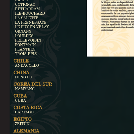
COTIGNAC
BETHARRAM
ILE-BOUCHARD
LA SALETTE
LA PRENESSAYE
LE PUY EN VELAY
ORNANS
LOURDES
PELLEVOISIN
PONTMAIN
PLANTEES
TROIS-EPIS
CHILE
ANDACOLLO
CHINA
DONG LU
COREA DEL SUR
NAMYANG
CUBA
CUBA
COSTA RICA
CARTAGO
EGIPTO
ZEITÚN
ALEMANIA