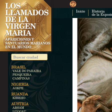
Inicio
Historia
de la Exposi
BRASIL
VALE DO PARAIBA
PESQUEIRA
CAMPINAS
NIGERIA
AOKPE
RUANDA
KIBEHO
AUSTRIA
ABSAM
LUGGAU