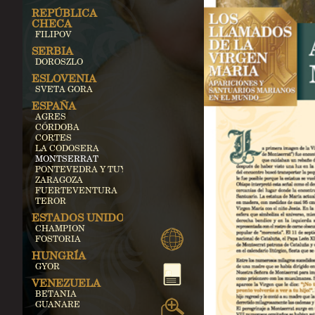
REPÚBLICA
CHECA
FILIPOV
SERBIA
DOROSZLO
ESLOVENIA
SVETA GORA
ESPAÑA
AGRES
CÓRDOBA
CORTES
LA CODOSERA
MONTSERRAT
PONTEVEDRA Y TUY
ZARAGOZA
FUERTEVENTURA
TEROR
ESTADOS UNIDOS
CHAMPION
FOSTORIA
HUNGRÍA
GYOR
VENEZUELA
BETANIA
GUANARE