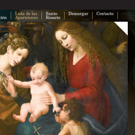
Lista de las
Santo
Descargar
Contacto
ción
Apariciones
Rosario
Esta página no puede cargar Google
correctamente.
¿Eres el propietario de este sitio web?
A