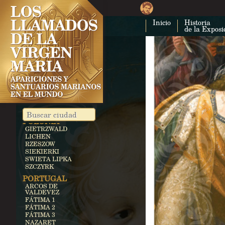
GOZO
LÍBANO
Inicio
Historia
BECHWAT
de la Exposi
LITUANIA
SILUVA
MÉJICO
GUADALUPE
OCOTLAN
NICARAGUA
CUAPA
PARAGUAY
CAACUPÉ
POLONIA
GIETRZWALD
LICHEN
RZESZOW
SIEKIERKI
SWIETA LIPKA
SZCZYRK
PORTUGAL
ARCOS DE
VALDEVEZ
FÁTIMA 1
FÁTIMA 2
FÁTIMA 3
NAZARET