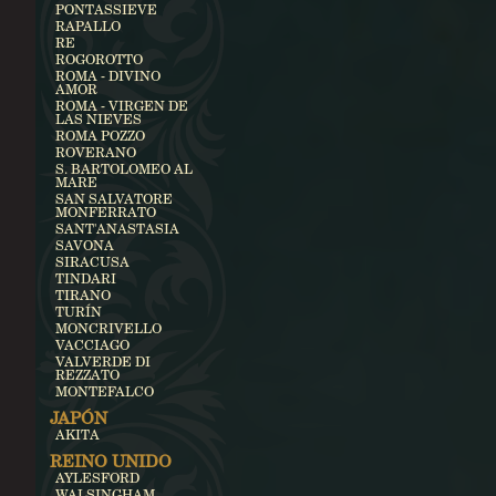
PONTASSIEVE
RAPALLO
RE
ROGOROTTO
ROMA - DIVINO
AMOR
ROMA - VIRGEN DE
LAS NIEVES
ROMA POZZO
ROVERANO
S. BARTOLOMEO AL
MARE
SAN SALVATORE
MONFERRATO
SANT'ANASTASIA
SAVONA
SIRACUSA
TINDARI
TIRANO
TURÍN
MONCRIVELLO
VACCIAGO
VALVERDE DI
REZZATO
MONTEFALCO
JAPÓN
AKITA
REINO UNIDO
AYLESFORD
WALSINGHAM