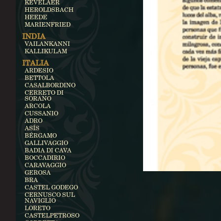
KEVELAER
HEROLDSBACH
HEEDE
MARIENFRIED
INDIA
VAILANKANNI
KALLIKULAM
ITALIA
ARDESIO
BETTOLA
CASALBORDINO
CERRETO DI
SORANO
ARCOLA
CUSSANIO
ADRO
ASÍS
BÉRGAMO
GALLIVAGGIO
BADIA DI CAVA
BOCCADIRIO
CARAVAGGIO
GEROSA
BRA
CASTEL GODEGO
CERNUSCO SUL
NAVIGLIO
LORETO
CASTELPETROSO