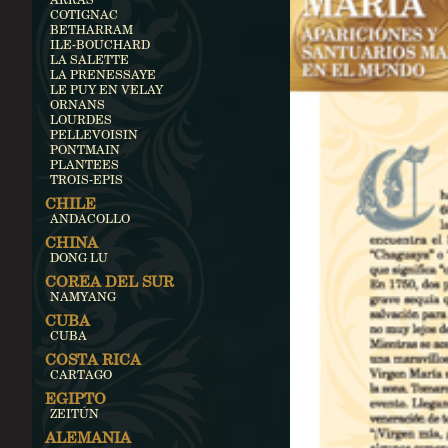
COTIGNAC
BETHARRAM
ILE-BOUCHARD
LA SALETTE
LA PRENESSAYE
LE PUY EN VELAY
ORNANS
LOURDES
PELLEVOISIN
PONTMAIN
PLANTEES
TROIS-EPIS
CHILE
ANDACOLLO
CHINA
DONG LU
COREA DEL SUR
NAMYANG
CUBA
CUBA
COSTA RICA
CARTAGO
EGIPTO
ZEITÚN
ALEMANIA