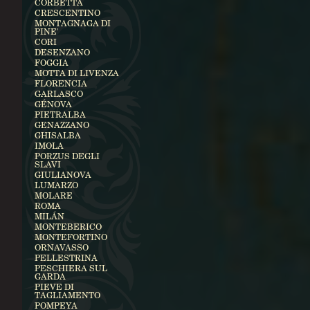
CORBETTA
CRESCENTINO
MONTAGNAGA DI
PINE'
CORI
DESENZANO
FOGGIA
MOTTA DI LIVENZA
FLORENCIA
GARLASCO
GÉNOVA
PIETRALBA
GENAZZANO
GHISALBA
IMOLA
PORZUS DEGLI
SLAVI
GIULIANOVA
LUMARZO
MOLARE
ROMA
MILÁN
MONTEBERICO
MONTEFORTINO
ORNAVASSO
PELLESTRINA
PESCHIERA SUL
GARDA
PIEVE DI
TAGLIAMENTO
POMPEYA