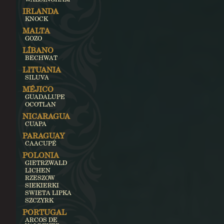
IRLANDA
KNOCK
MALTA
GOZO
LÍBANO
BECHWAT
LITUANIA
SILUVA
MÉJICO
GUADALUPE
OCOTLAN
NICARAGUA
CUAPA
PARAGUAY
CAACUPÉ
POLONIA
GIETRZWALD
LICHEN
RZESZOW
SIEKIERKI
SWIETA LIPKA
SZCZYRK
PORTUGAL
ARCOS DE