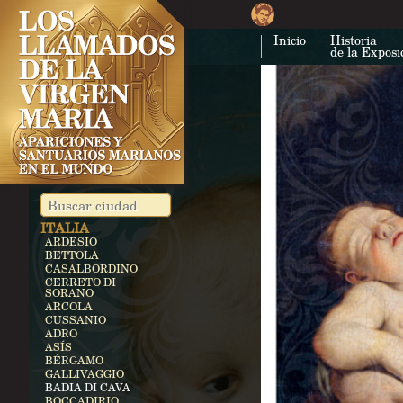
CUBA
COSTA RICA
Inicio
Historia
CARTAGO
de la Exposi
EGIPTO
ZEITÚN
ALEMANIA
KEVELAER
HEROLDSBACH
HEEDE
MARIENFRIED
INDIA
VAILANKANNI
KALLIKULAM
ITALIA
ARDESIO
BETTOLA
CASALBORDINO
CERRETO DI
SORANO
ARCOLA
CUSSANIO
ADRO
ASÍS
BÉRGAMO
GALLIVAGGIO
BADIA DI CAVA
BOCCADIRIO