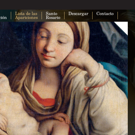
Lista de las
Santo
Descargar
Contacto
ción
Apariciones
Rosario
Esta página no puede cargar Google
correctamente.
¿Eres el propietario de este sitio web?
A