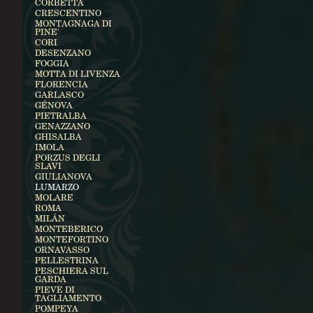
CORBETTA
CRESCENTINO
MONTAGNAGA DI
PINE'
CORI
DESENZANO
FOGGIA
MOTTA DI LIVENZA
FLORENCIA
GARLASCO
GÉNOVA
PIETRALBA
GENAZZANO
GHISALBA
IMOLA
PORZUS DEGLI
SLAVI
GIULIANOVA
LUMARZO
MOLARE
ROMA
MILÁN
MONTEBERICO
MONTEFORTINO
ORNAVASSO
PELLESTRINA
PESCHIERA SUL
GARDA
PIEVE DI
TAGLIAMENTO
POMPEYA