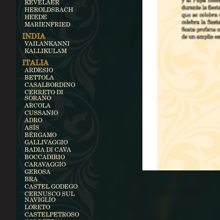
KEVELAER
HEROLDSBACH
HEEDE
MARIENFRIED
INDIA
VAILANKANNI
KALLIKULAM
ITALIA
ARDESIO
BETTOLA
CASALBORDINO
CERRETO DI
SORANO
ARCOLA
CUSSANIO
ADRO
ASÍS
BÉRGAMO
GALLIVAGGIO
BADIA DI CAVA
BOCCADIRIO
CARAVAGGIO
GEROSA
BRA
CASTEL GODEGO
CERNUSCO SUL
NAVIGLIO
LORETO
CASTELPETROSO