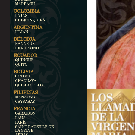
MARBACH
COLOMBIA
LAJAS
CHIQUINQUIRÁ
ARGENTINA
LUJÁN
BÉLGICA
BANNEUX
BEAURAING
ECUADOR
QUINCHE
QUITO
BOLIVIA
COTOCA
CHAGUAYA
QUILLACOLLO
FILIPINAS
MANAOAG
CAYSASAY
FRANCIA
GARAISON
LAUS
PARÍS
SAINT BAUZILLE DE
LA SYLVE
ARRAS