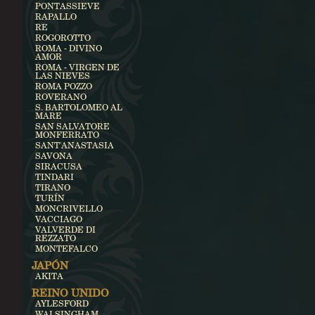
PONTASSIEVE
RAPALLO
RE
ROGOROTTO
ROMA - DIVINO
AMOR
ROMA - VIRGEN DE
LAS NIEVES
ROMA POZZO
ROVERANO
S. BARTOLOMEO AL
MARE
SAN SALVATORE
MONFERRATO
SANT'ANASTASIA
SAVONA
SIRACUSA
TINDARI
TIRANO
TURÍN
MONCRIVELLO
VACCIAGO
VALVERDE DI
REZZATO
MONTEFALCO
JAPÓN
AKITA
REINO UNIDO
AYLESFORD
WALSINGHAM