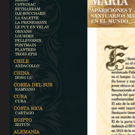
COTIGNAC
BETHARRAM
ILE-BOUCHARD
LA SALETTE
LA PRENESSAYE
LE PUY EN VELAY
ORNANS
LOURDES
PELLEVOISIN
PONTMAIN
PLANTEES
TROIS-EPIS
CHILE
ANDACOLLO
CHINA
DONG LU
COREA DEL SUR
NAMYANG
CUBA
CUBA
COSTA RICA
CARTAGO
EGIPTO
ZEITÚN
ALEMANIA