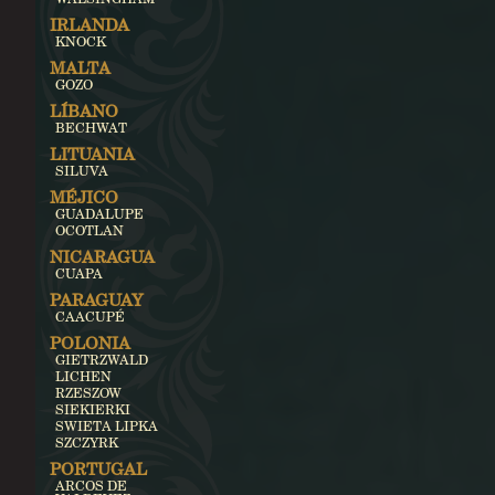
IRLANDA
KNOCK
MALTA
GOZO
LÍBANO
BECHWAT
LITUANIA
SILUVA
MÉJICO
GUADALUPE
OCOTLAN
NICARAGUA
CUAPA
PARAGUAY
CAACUPÉ
POLONIA
GIETRZWALD
LICHEN
RZESZOW
SIEKIERKI
SWIETA LIPKA
SZCZYRK
PORTUGAL
ARCOS DE