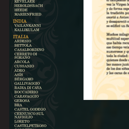
KEVELAER
HEROLDSBACH
HEEDE
MARIENFRIED
INDIA
VAILANKANNI
KALLIKULAM
ITALIA
ARDESIO
BETTOLA
CASALBORDINO
CERRETO DI
SORANO
ARCOLA
CUSSANIO
ADRO
ASÍS
BÉRGAMO
GALLIVAGGIO
BADIA DI CAVA
BOCCADIRIO
CARAVAGGIO
GEROSA
BRA
CASTEL GODEGO
CERNUSCO SUL
NAVIGLIO
LORETO
CASTELPETROSO