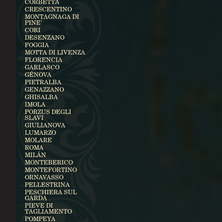
CORBETTA
CRESCENTINO
MONTAGNAGA DI
PINE'
CORI
DESENZANO
FOGGIA
MOTTA DI LIVENZA
FLORENCIA
GARLASCO
GÉNOVA
PIETRALBA
GENAZZANO
GHISALBA
IMOLA
PORZUS DEGLI
SLAVI
GIULIANOVA
LUMARZO
MOLARE
ROMA
MILÁN
MONTEBERICO
MONTEFORTINO
ORNAVASSO
PELLESTRINA
PESCHIERA SUL
GARDA
PIEVE DI
TAGLIAMENTO
POMPEYA