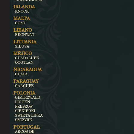
IRLANDA
KNOCK
MALTA
GOZO
LÍBANO
BECHWAT
LITUANIA
SILUVA
MÉJICO
GUADALUPE
OCOTLAN
NICARAGUA
CUAPA
PARAGUAY
CAACUPÉ
POLONIA
GIETRZWALD
LICHEN
RZESZOW
SIEKIERKI
SWIETA LIPKA
SZCZYRK
PORTUGAL
ARCOS DE