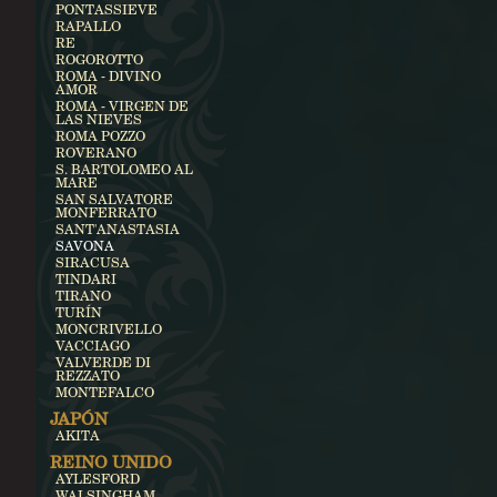
PONTASSIEVE
RAPALLO
RE
ROGOROTTO
ROMA - DIVINO
AMOR
ROMA - VIRGEN DE
LAS NIEVES
ROMA POZZO
ROVERANO
S. BARTOLOMEO AL
MARE
SAN SALVATORE
MONFERRATO
SANT'ANASTASIA
SAVONA
SIRACUSA
TINDARI
TIRANO
TURÍN
MONCRIVELLO
VACCIAGO
VALVERDE DI
REZZATO
MONTEFALCO
JAPÓN
AKITA
REINO UNIDO
AYLESFORD
WALSINGHAM