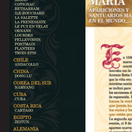
COTIGNAC
BETHARRAM
ILE-BOUCHARD
LA SALETTE
LA PRENESSAYE
LE PUY EN VELAY
ORNANS
LOURDES
PELLEVOISIN
PONTMAIN
PLANTEES
TROIS-EPIS
CHILE
ANDACOLLO
CHINA
DONG LU
COREA DEL SUR
NAMYANG
CUBA
CUBA
COSTA RICA
CARTAGO
EGIPTO
ZEITÚN
ALEMANIA