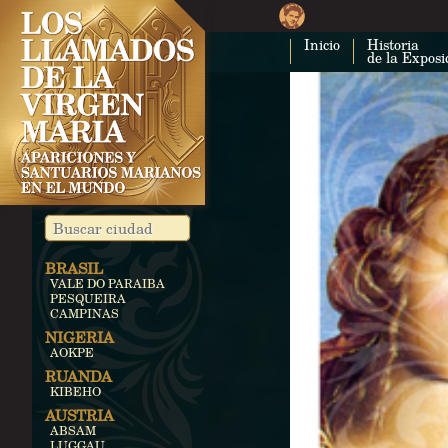
Inicio
Historia
de la Exposi
BRASIL
VALE DO PARAIBA
PESQUEIRA
CAMPINAS
NIGERIA
AOKPE
RUANDA
KIBEHO
AUSTRIA
ABSAM
LUGGAU