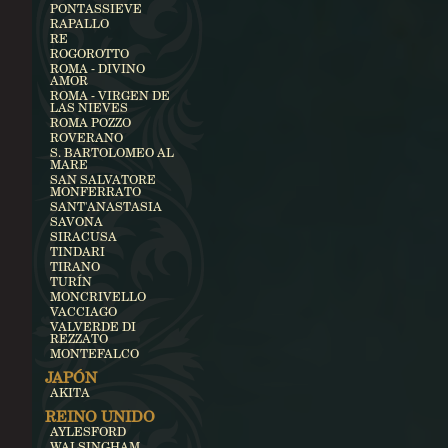
PONTASSIEVE
RAPALLO
RE
ROGOROTTO
ROMA - DIVINO
AMOR
ROMA - VIRGEN DE
LAS NIEVES
ROMA POZZO
ROVERANO
S. BARTOLOMEO AL
MARE
SAN SALVATORE
MONFERRATO
SANT'ANASTASIA
SAVONA
SIRACUSA
TINDARI
TIRANO
TURÍN
MONCRIVELLO
VACCIAGO
VALVERDE DI
REZZATO
MONTEFALCO
JAPÓN
AKITA
REINO UNIDO
AYLESFORD
WALSINGHAM