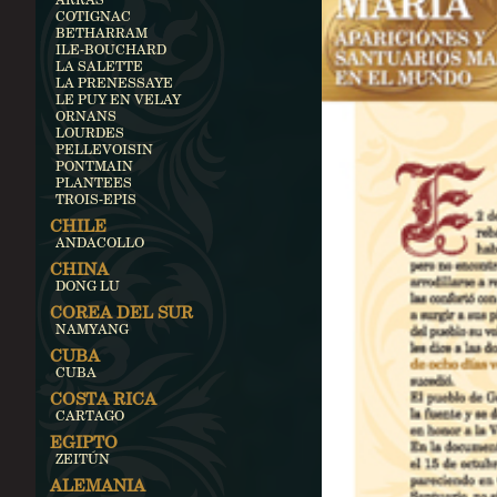
COTIGNAC
BETHARRAM
ILE-BOUCHARD
LA SALETTE
LA PRENESSAYE
LE PUY EN VELAY
ORNANS
LOURDES
PELLEVOISIN
PONTMAIN
PLANTEES
TROIS-EPIS
CHILE
ANDACOLLO
CHINA
DONG LU
COREA DEL SUR
NAMYANG
CUBA
CUBA
COSTA RICA
CARTAGO
EGIPTO
ZEITÚN
ALEMANIA