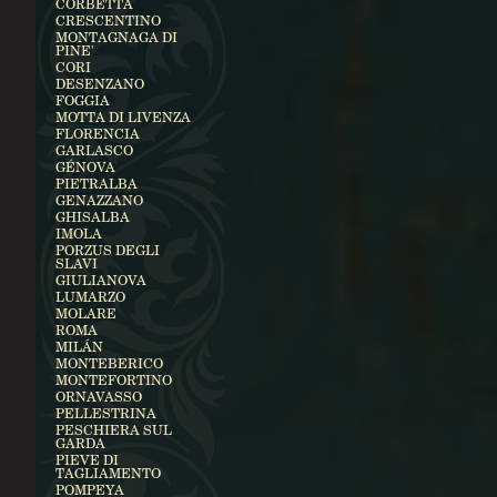
CORBETTA
CRESCENTINO
MONTAGNAGA DI
PINE'
CORI
DESENZANO
FOGGIA
MOTTA DI LIVENZA
FLORENCIA
GARLASCO
GÉNOVA
PIETRALBA
GENAZZANO
GHISALBA
IMOLA
PORZUS DEGLI
SLAVI
GIULIANOVA
LUMARZO
MOLARE
ROMA
MILÁN
MONTEBERICO
MONTEFORTINO
ORNAVASSO
PELLESTRINA
PESCHIERA SUL
GARDA
PIEVE DI
TAGLIAMENTO
POMPEYA