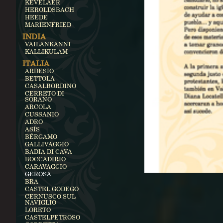
KEVELAER
HEROLDSBACH
HEEDE
MARIENFRIED
INDIA
VAILANKANNI
KALLIKULAM
ITALIA
ARDESIO
BETTOLA
CASALBORDINO
CERRETO DI
SORANO
ARCOLA
CUSSANIO
ADRO
ASÍS
BÉRGAMO
GALLIVAGGIO
BADIA DI CAVA
BOCCADIRIO
CARAVAGGIO
GEROSA
BRA
CASTEL GODEGO
CERNUSCO SUL
NAVIGLIO
LORETO
CASTELPETROSO