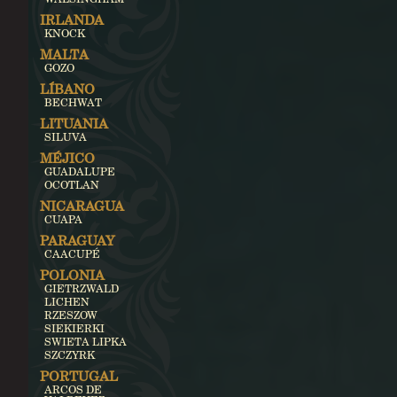
IRLANDA
KNOCK
MALTA
GOZO
LÍBANO
BECHWAT
LITUANIA
SILUVA
MÉJICO
GUADALUPE
OCOTLAN
NICARAGUA
CUAPA
PARAGUAY
CAACUPÉ
POLONIA
GIETRZWALD
LICHEN
RZESZOW
SIEKIERKI
SWIETA LIPKA
SZCZYRK
PORTUGAL
ARCOS DE