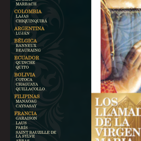
MARBACH
COLOMBIA
LAJAS
CHIQUINQUIRÁ
ARGENTINA
LUJÁN
BÉLGICA
BANNEUX
BEAURAING
ECUADOR
QUINCHE
QUITO
BOLIVIA
COTOCA
CHAGUAYA
QUILLACOLLO
FILIPINAS
MANAOAG
CAYSASAY
FRANCIA
GARAISON
LAUS
PARÍS
SAINT BAUZILLE DE
LA SYLVE
ARRAS