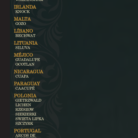
IRLANDA
KNOCK
MALTA
GOZO
LÍBANO
BECHWAT
LITUANIA
SILUVA
MÉJICO
GUADALUPE
OCOTLAN
NICARAGUA
CUAPA
PARAGUAY
CAACUPÉ
POLONIA
GIETRZWALD
LICHEN
RZESZOW
SIEKIERKI
SWIETA LIPKA
SZCZYRK
PORTUGAL
ARCOS DE