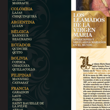
MARBACH
COLOMBIA
LAJAS
CHIQUINQUIRÁ
ARGENTINA
LUJÁN
BÉLGICA
BANNEUX
BEAURAING
ECUADOR
QUINCHE
QUITO
BOLIVIA
COTOCA
CHAGUAYA
QUILLACOLLO
FILIPINAS
MANAOAG
CAYSASAY
FRANCIA
GARAISON
LAUS
PARÍS
SAINT BAUZILLE DE
LA SYLVE
ARRAS