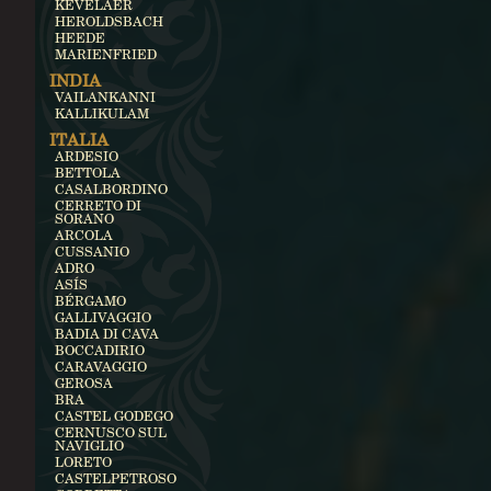
KEVELAER
HEROLDSBACH
HEEDE
MARIENFRIED
INDIA
VAILANKANNI
KALLIKULAM
ITALIA
ARDESIO
BETTOLA
CASALBORDINO
CERRETO DI
SORANO
ARCOLA
CUSSANIO
ADRO
ASÍS
BÉRGAMO
GALLIVAGGIO
BADIA DI CAVA
BOCCADIRIO
CARAVAGGIO
GEROSA
BRA
CASTEL GODEGO
CERNUSCO SUL
NAVIGLIO
LORETO
CASTELPETROSO