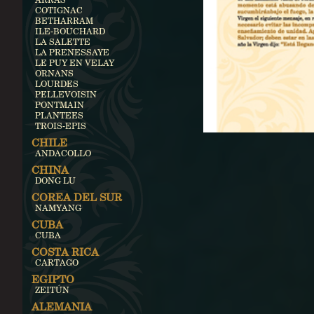
COTIGNAC
BETHARRAM
ILE-BOUCHARD
LA SALETTE
LA PRENESSAYE
LE PUY EN VELAY
ORNANS
LOURDES
PELLEVOISIN
PONTMAIN
PLANTEES
TROIS-EPIS
CHILE
ANDACOLLO
CHINA
DONG LU
COREA DEL SUR
NAMYANG
CUBA
CUBA
COSTA RICA
CARTAGO
EGIPTO
ZEITÚN
ALEMANIA