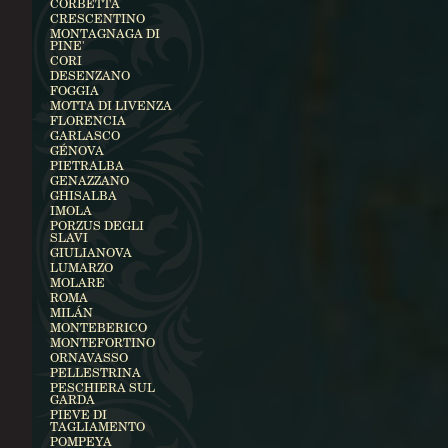
CORBETTA
CRESCENTINO
MONTAGNAGA DI
PINE'
CORI
DESENZANO
FOGGIA
MOTTA DI LIVENZA
FLORENCIA
GARLASCO
GÉNOVA
PIETRALBA
GENAZZANO
GHISALBA
IMOLA
PORZUS DEGLI
SLAVI
GIULIANOVA
LUMARZO
MOLARE
ROMA
MILÁN
MONTEBERICO
MONTEFORTINO
ORNAVASSO
PELLESTRINA
PESCHIERA SUL
GARDA
PIEVE DI
TAGLIAMENTO
POMPEYA