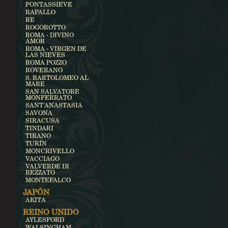
PONTASSIEVE
RAPALLO
RE
ROGOROTTO
ROMA - DIVINO
AMOR
ROMA - VIRGEN DE
LAS NIEVES
ROMA POZZO
ROVERANO
S. BARTOLOMEO AL
MARE
SAN SALVATORE
MONFERRATO
SANT'ANASTASIA
SAVONA
SIRACUSA
TINDARI
TIRANO
TURÍN
MONCRIVELLO
VACCIAGO
VALVERDE DI
REZZATO
MONTEFALCO
JAPÓN
AKITA
REINO UNIDO
AYLESFORD
WALSINGHAM