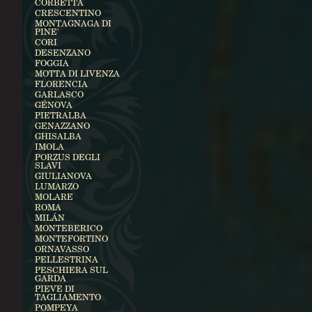
CORBETTA
CRESCENTINO
MONTAGNAGA DI
PINE'
CORI
DESENZANO
FOGGIA
MOTTA DI LIVENZA
FLORENCIA
GARLASCO
GÉNOVA
PIETRALBA
GENAZZANO
GHISALBA
IMOLA
PORZUS DEGLI
SLAVI
GIULIANOVA
LUMARZO
MOLARE
ROMA
MILÁN
MONTEBERICO
MONTEFORTINO
ORNAVASSO
PELLESTRINA
PESCHIERA SUL
GARDA
PIEVE DI
TAGLIAMENTO
POMPEYA