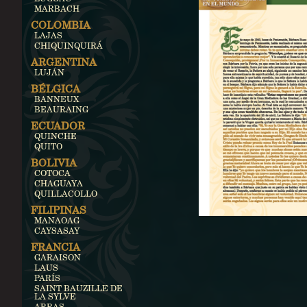
MARBACH
COLOMBIA
LAJAS
CHIQUINQUIRÁ
ARGENTINA
LUJÁN
BÉLGICA
BANNEUX
BEAURAING
ECUADOR
QUINCHE
QUITO
BOLIVIA
COTOCA
CHAGUAYA
QUILLACOLLO
FILIPINAS
MANAOAG
CAYSASAY
FRANCIA
GARAISON
LAUS
PARÍS
SAINT BAUZILLE DE
LA SYLVE
ARRAS