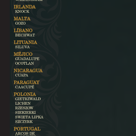
IRLANDA
KNOCK
MALTA
GOZO
LÍBANO
BECHWAT
LITUANIA
SILUVA
MÉJICO
GUADALUPE
OCOTLAN
NICARAGUA
CUAPA
PARAGUAY
CAACUPÉ
POLONIA
GIETRZWALD
LICHEN
RZESZOW
SIEKIERKI
SWIETA LIPKA
SZCZYRK
PORTUGAL
ARCOS DE