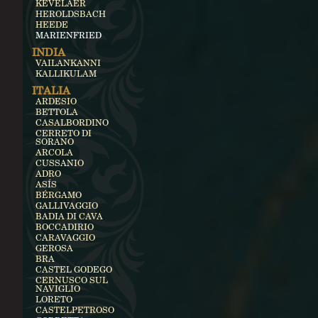
KEVELAER
HEROLDSBACH
HEEDE
MARIENFRIED
INDIA
VAILANKANNI
KALLIKULAM
ITALIA
ARDESIO
BETTOLA
CASALBORDINO
CERRETO DI
SORANO
ARCOLA
CUSSANIO
ADRO
ASÍS
BÉRGAMO
GALLIVAGGIO
BADIA DI CAVA
BOCCADIRIO
CARAVAGGIO
GEROSA
BRA
CASTEL GODEGO
CERNUSCO SUL
NAVIGLIO
LORETO
CASTELPETROSO