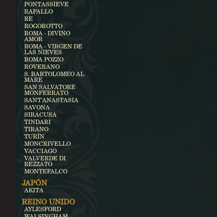
PONTASSIEVE
RAPALLO
RE
ROGOROTTO
ROMA - DIVINO
AMOR
ROMA - VIRGEN DE
LAS NIEVES
ROMA POZZO
ROVERANO
S. BARTOLOMEO AL
MARE
SAN SALVATORE
MONFERRATO
SANT'ANASTASIA
SAVONA
SIRACUSA
TINDARI
TIRANO
TURÍN
MONCRIVELLO
VACCIAGO
VALVERDE DI
REZZATO
MONTEFALCO
JAPÓN
AKITA
REINO UNIDO
AYLESFORD
WALSINGHAM