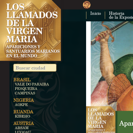
Inicio
Historia
de la Exposi
BRASIL
VALE DO PARAIBA
PESQUEIRA
CAMPINAS
NIGERIA
AOKPE
RUANDA
KIBEHO
AUSTRIA
ABSAM
LUGGAU