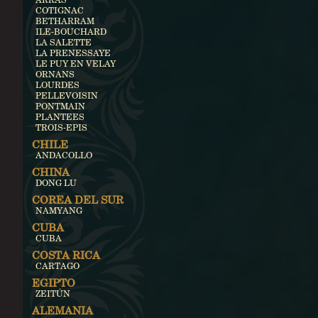
COTIGNAC
BETHARRAM
ILE-BOUCHARD
LA SALETTE
LA PRENESSAYE
LE PUY EN VELAY
ORNANS
LOURDES
PELLEVOISIN
PONTMAIN
PLANTEES
TROIS-EPIS
CHILE
ANDACOLLO
CHINA
DONG LU
COREA DEL SUR
NAMYANG
CUBA
CUBA
COSTA RICA
CARTAGO
EGIPTO
ZEITÚN
ALEMANIA