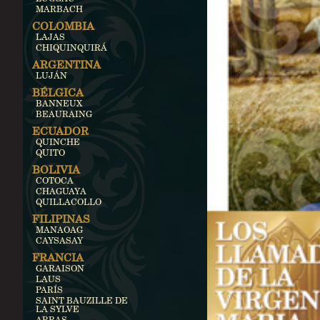
MARBACH
COLOMBIA
LAJAS
CHIQUINQUIRÁ
ARGENTINA
LUJÁN
BÉLGICA
BANNEUX
BEAURAING
ECUADOR
QUINCHE
QUITO
BOLIVIA
COTOCA
CHAGUAYA
QUILLACOLLO
FILIPINAS
MANAOAG
CAYSASAY
FRANCIA
GARAISON
LAUS
PARÍS
SAINT BAUZILLE DE
LA SYLVE
ARRAS