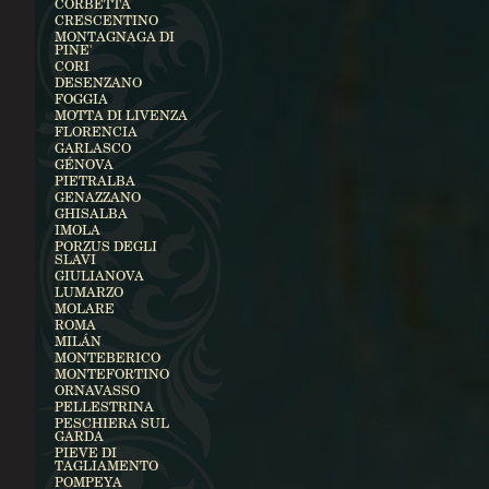
CORBETTA
CRESCENTINO
MONTAGNAGA DI
PINE'
CORI
DESENZANO
FOGGIA
MOTTA DI LIVENZA
FLORENCIA
GARLASCO
GÉNOVA
PIETRALBA
GENAZZANO
GHISALBA
IMOLA
PORZUS DEGLI
SLAVI
GIULIANOVA
LUMARZO
MOLARE
ROMA
MILÁN
MONTEBERICO
MONTEFORTINO
ORNAVASSO
PELLESTRINA
PESCHIERA SUL
GARDA
PIEVE DI
TAGLIAMENTO
POMPEYA