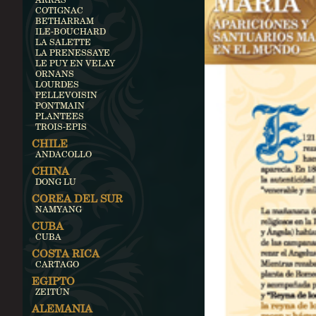
COTIGNAC
BETHARRAM
ILE-BOUCHARD
LA SALETTE
LA PRENESSAYE
LE PUY EN VELAY
ORNANS
LOURDES
PELLEVOISIN
PONTMAIN
PLANTEES
TROIS-EPIS
CHILE
ANDACOLLO
CHINA
DONG LU
COREA DEL SUR
NAMYANG
CUBA
CUBA
COSTA RICA
CARTAGO
EGIPTO
ZEITÚN
ALEMANIA