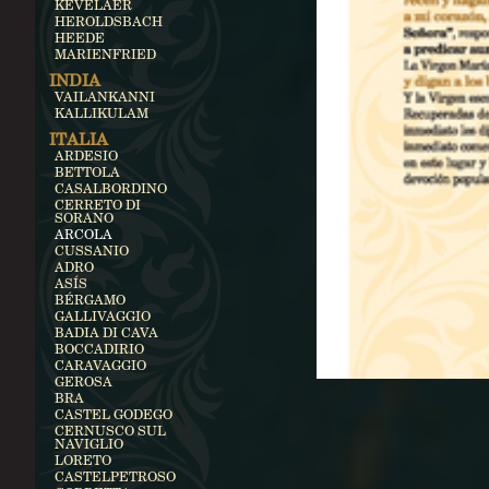
KEVELAER
HEROLDSBACH
HEEDE
MARIENFRIED
INDIA
VAILANKANNI
KALLIKULAM
ITALIA
ARDESIO
BETTOLA
CASALBORDINO
CERRETO DI
SORANO
ARCOLA
CUSSANIO
ADRO
ASÍS
BÉRGAMO
GALLIVAGGIO
BADIA DI CAVA
BOCCADIRIO
CARAVAGGIO
GEROSA
BRA
CASTEL GODEGO
CERNUSCO SUL
NAVIGLIO
LORETO
CASTELPETROSO