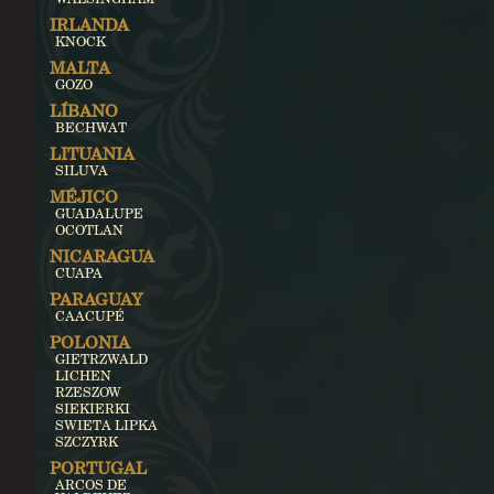
IRLANDA
KNOCK
MALTA
GOZO
LÍBANO
BECHWAT
LITUANIA
SILUVA
MÉJICO
GUADALUPE
OCOTLAN
NICARAGUA
CUAPA
PARAGUAY
CAACUPÉ
POLONIA
GIETRZWALD
LICHEN
RZESZOW
SIEKIERKI
SWIETA LIPKA
SZCZYRK
PORTUGAL
ARCOS DE