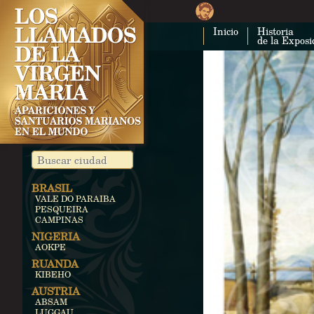
Inicio
Historia
de la Exposi
BRASIL
VALE DO PARAIBA
PESQUEIRA
CAMPINAS
NIGERIA
AOKPE
RUANDA
KIBEHO
AUSTRIA
ABSAM
LUGGAU