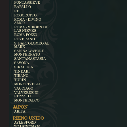
PONTASSIEVE
RAPALLO
RE
ROGOROTTO
ROMA - DIVINO
AMOR
ROMA - VIRGEN DE
LAS NIEVES
ROMA POZZO
ROVERANO
S. BARTOLOMEO AL
MARE
SAN SALVATORE
MONFERRATO
SANT'ANASTASIA
SAVONA
SIRACUSA
TINDARI
TIRANO
TURÍN
MONCRIVELLO
VACCIAGO
VALVERDE DI
REZZATO
MONTEFALCO
JAPÓN
AKITA
REINO UNIDO
AYLESFORD
WALSINGHAM