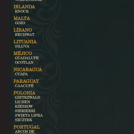
IRLANDA
KNOCK
MALTA
GOZO
LÍBANO
BECHWAT
LITUANIA
SILUVA
MÉJICO
GUADALUPE
OCOTLAN
NICARAGUA
CUAPA
PARAGUAY
CAACUPÉ
POLONIA
GIETRZWALD
LICHEN
RZESZOW
SIEKIERKI
SWIETA LIPKA
SZCZYRK
PORTUGAL
ARCOS DE