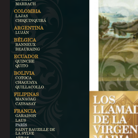
MARBACH
COLOMBIA
LAJAS
CHIQUINQUIRÁ
ARGENTINA
LUJÁN
BÉLGICA
BANNEUX
BEAURAING
ECUADOR
QUINCHE
QUITO
BOLIVIA
COTOCA
CHAGUAYA
QUILLACOLLO
FILIPINAS
MANAOAG
CAYSASAY
FRANCIA
GARAISON
LAUS
PARÍS
SAINT BAUZILLE DE
LA SYLVE
ARRAS