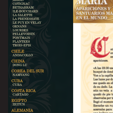
COTIGNAC
BETHARRAM
ILE-BOUCHARD
LA SALETTE
LA PRENESSAYE
LE PUY EN VELAY
ORNANS
LOURDES
PELLEVOISIN
PONTMAIN
PLANTEES
TROIS-EPIS
CHILE
ANDACOLLO
CHINA
DONG LU
COREA DEL SUR
NAMYANG
CUBA
CUBA
COSTA RICA
CARTAGO
EGIPTO
ZEITÚN
ALEMANIA