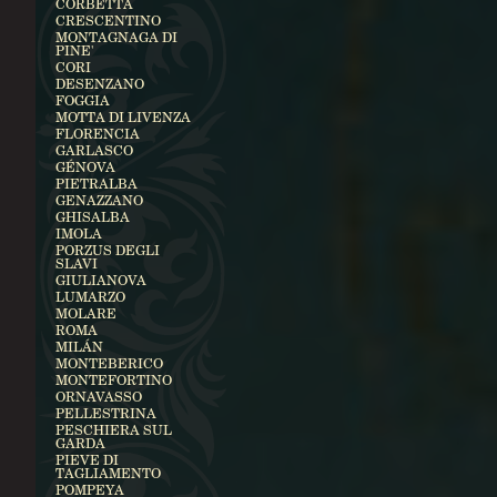
CORBETTA
CRESCENTINO
MONTAGNAGA DI
PINE'
CORI
DESENZANO
FOGGIA
MOTTA DI LIVENZA
FLORENCIA
GARLASCO
GÉNOVA
PIETRALBA
GENAZZANO
GHISALBA
IMOLA
PORZUS DEGLI
SLAVI
GIULIANOVA
LUMARZO
MOLARE
ROMA
MILÁN
MONTEBERICO
MONTEFORTINO
ORNAVASSO
PELLESTRINA
PESCHIERA SUL
GARDA
PIEVE DI
TAGLIAMENTO
POMPEYA