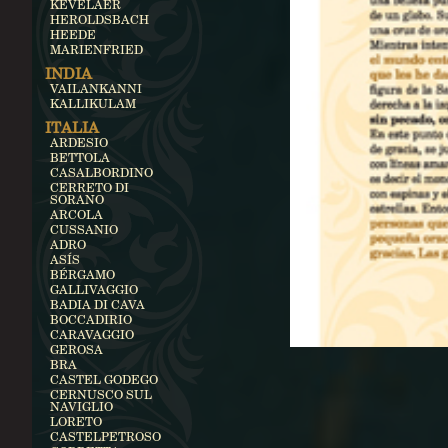
KEVELAER
HEROLDSBACH
HEEDE
MARIENFRIED
INDIA
VAILANKANNI
KALLIKULAM
ITALIA
ARDESIO
BETTOLA
CASALBORDINO
CERRETO DI
SORANO
ARCOLA
CUSSANIO
ADRO
ASÍS
BÉRGAMO
GALLIVAGGIO
BADIA DI CAVA
BOCCADIRIO
CARAVAGGIO
GEROSA
BRA
CASTEL GODEGO
CERNUSCO SUL
NAVIGLIO
LORETO
CASTELPETROSO