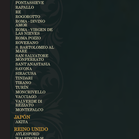
PONTASSIEVE
RAPALLO
RE
ROGOROTTO
ROMA - DIVINO
AMOR
ROMA - VIRGEN DE
LAS NIEVES
ROMA POZZO
ROVERANO
S. BARTOLOMEO AL
MARE
SAN SALVATORE
MONFERRATO
SANT'ANASTASIA
SAVONA
SIRACUSA
TINDARI
TIRANO
TURÍN
MONCRIVELLO
VACCIAGO
VALVERDE DI
REZZATO
MONTEFALCO
JAPÓN
AKITA
REINO UNIDO
AYLESFORD
WALSINGHAM