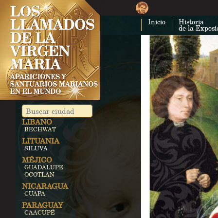
VACCIAGO
VALVERDE DI
REZZATO
Inicio
Historia
MONTEFALCO
de la Exposi
JAPÓN
AKITA
REINO UNIDO
AYLESFORD
WALSINGHAM
IRLANDA
KNOCK
MALTA
GOZO
LÍBANO
BECHWAT
LITUANIA
SILUVA
MÉJICO
GUADALUPE
OCOTLAN
NICARAGUA
CUAPA
PARAGUAY
CAACUPÉ