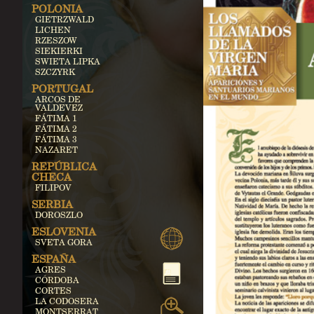
POLONIA
GIETRZWALD
LICHEN
RZESZOW
SIEKIERKI
SWIETA LIPKA
SZCZYRK
PORTUGAL
ARCOS DE
VALDEVEZ
FÁTIMA 1
FÁTIMA 2
FÁTIMA 3
NAZARET
REPÚBLICA
CHECA
FILIPOV
SERBIA
DOROSZLO
ESLOVENIA
SVETA GORA
ESPAÑA
AGRES
CÓRDOBA
CORTES
LA CODOSERA
MONTSERRAT