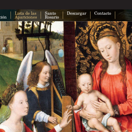
Lista de las
Santo
Descargar
Contacto
ción
Apariciones
Rosario
Esta página no puede cargar Google
correctamente.
¿Eres el propietario de este sitio web?
A