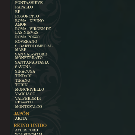
PONTASSIEVE
RAPALLO
RE
ROGOROTTO
ROMA - DIVINO
AMOR
ROMA - VIRGEN DE
LAS NIEVES
ROMA POZZO
ROVERANO
S. BARTOLOMEO AL
MARE
SAN SALVATORE
MONFERRATO
SANT'ANASTASIA
SAVONA
SIRACUSA
TINDARI
TIRANO
TURÍN
MONCRIVELLO
VACCIAGO
VALVERDE DI
REZZATO
MONTEFALCO
JAPÓN
AKITA
REINO UNIDO
AYLESFORD
WALSINGHAM