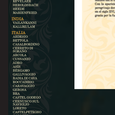
KEVELAER
HEROLDSBACH
HEEDE
MARIENFRIED
INDIA
VAILANKANNI
KALLIKULAM
ITALIA
ARDESIO
BETTOLA
CASALBORDINO
CERRETO DI
SORANO
ARCOLA
CUSSANIO
ADRO
ASÍS
BÉRGAMO
GALLIVAGGIO
BADIA DI CAVA
BOCCADIRIO
CARAVAGGIO
GEROSA
BRA
CASTEL GODEGO
CERNUSCO SUL
NAVIGLIO
LORETO
CASTELPETROSO