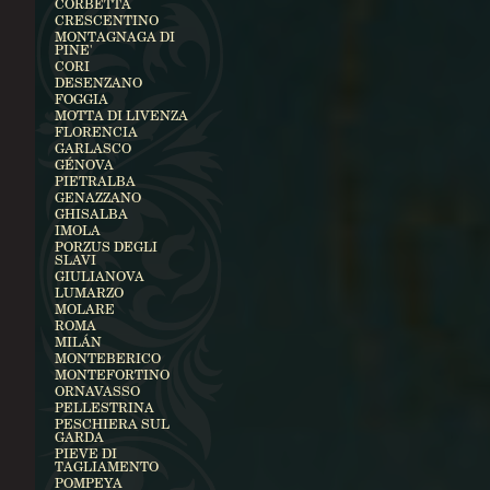
CORBETTA
CRESCENTINO
MONTAGNAGA DI
PINE'
CORI
DESENZANO
FOGGIA
MOTTA DI LIVENZA
FLORENCIA
GARLASCO
GÉNOVA
PIETRALBA
GENAZZANO
GHISALBA
IMOLA
PORZUS DEGLI
SLAVI
GIULIANOVA
LUMARZO
MOLARE
ROMA
MILÁN
MONTEBERICO
MONTEFORTINO
ORNAVASSO
PELLESTRINA
PESCHIERA SUL
GARDA
PIEVE DI
TAGLIAMENTO
POMPEYA