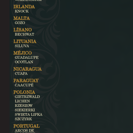
IRLANDA
KNOCK
MALTA
GOZO
LÍBANO
BECHWAT
LITUANIA
SILUVA
MÉJICO
GUADALUPE
OCOTLAN
NICARAGUA
CUAPA
PARAGUAY
CAACUPÉ
POLONIA
GIETRZWALD
LICHEN
RZESZOW
SIEKIERKI
SWIETA LIPKA
SZCZYRK
PORTUGAL
ARCOS DE