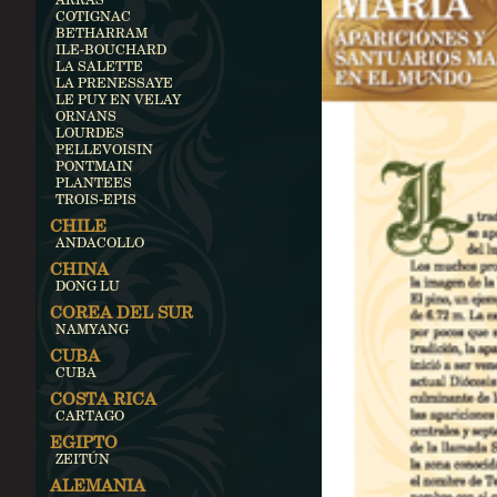
COTIGNAC
BETHARRAM
ILE-BOUCHARD
LA SALETTE
LA PRENESSAYE
LE PUY EN VELAY
ORNANS
LOURDES
PELLEVOISIN
PONTMAIN
PLANTEES
TROIS-EPIS
CHILE
ANDACOLLO
CHINA
DONG LU
COREA DEL SUR
NAMYANG
CUBA
CUBA
COSTA RICA
CARTAGO
EGIPTO
ZEITÚN
ALEMANIA