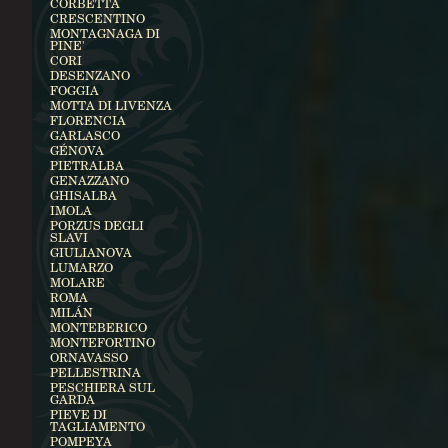
CORBETTA
CRESCENTINO
MONTAGNAGA DI
PINE'
CORI
DESENZANO
FOGGIA
MOTTA DI LIVENZA
FLORENCIA
GARLASCO
GÉNOVA
PIETRALBA
GENAZZANO
GHISALBA
IMOLA
PORZUS DEGLI
SLAVI
GIULIANOVA
LUMARZO
MOLARE
ROMA
MILÁN
MONTEBERICO
MONTEFORTINO
ORNAVASSO
PELLESTRINA
PESCHIERA SUL
GARDA
PIEVE DI
TAGLIAMENTO
POMPEYA