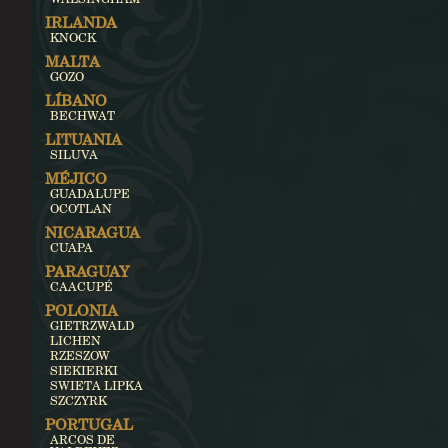
IRLANDA
KNOCK
MALTA
GOZO
LÍBANO
BECHWAT
LITUANIA
SILUVA
MÉJICO
GUADALUPE
OCOTLAN
NICARAGUA
CUAPA
PARAGUAY
CAACUPÉ
POLONIA
GIETRZWALD
LICHEN
RZESZOW
SIEKIERKI
SWIETA LIPKA
SZCZYRK
PORTUGAL
ARCOS DE