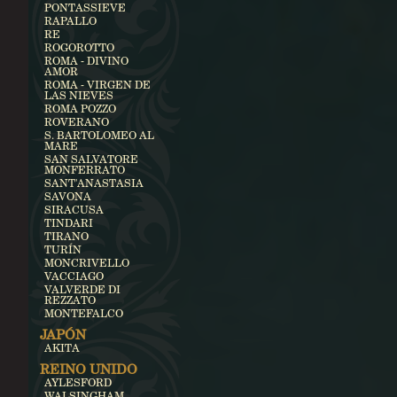
PONTASSIEVE
RAPALLO
RE
ROGOROTTO
ROMA - DIVINO
AMOR
ROMA - VIRGEN DE
LAS NIEVES
ROMA POZZO
ROVERANO
S. BARTOLOMEO AL
MARE
SAN SALVATORE
MONFERRATO
SANT'ANASTASIA
SAVONA
SIRACUSA
TINDARI
TIRANO
TURÍN
MONCRIVELLO
VACCIAGO
VALVERDE DI
REZZATO
MONTEFALCO
JAPÓN
AKITA
REINO UNIDO
AYLESFORD
WALSINGHAM