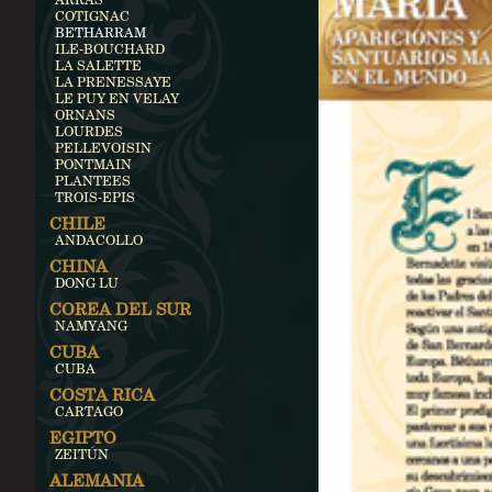
COTIGNAC
BETHARRAM
ILE-BOUCHARD
LA SALETTE
LA PRENESSAYE
LE PUY EN VELAY
ORNANS
LOURDES
PELLEVOISIN
PONTMAIN
PLANTEES
TROIS-EPIS
CHILE
ANDACOLLO
CHINA
DONG LU
COREA DEL SUR
NAMYANG
CUBA
CUBA
COSTA RICA
CARTAGO
EGIPTO
ZEITÚN
ALEMANIA