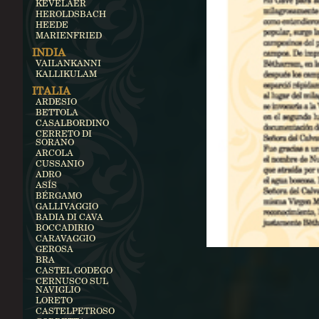
KEVELAER
HEROLDSBACH
HEEDE
MARIENFRIED
INDIA
VAILANKANNI
KALLIKULAM
ITALIA
ARDESIO
BETTOLA
CASALBORDINO
CERRETO DI
SORANO
ARCOLA
CUSSANIO
ADRO
ASÍS
BÉRGAMO
GALLIVAGGIO
BADIA DI CAVA
BOCCADIRIO
CARAVAGGIO
GEROSA
BRA
CASTEL GODEGO
CERNUSCO SUL
NAVIGLIO
LORETO
CASTELPETROSO