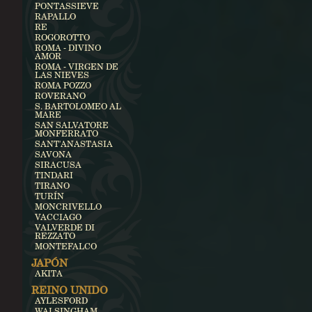
PONTASSIEVE
RAPALLO
RE
ROGOROTTO
ROMA - DIVINO
AMOR
ROMA - VIRGEN DE
LAS NIEVES
ROMA POZZO
ROVERANO
S. BARTOLOMEO AL
MARE
SAN SALVATORE
MONFERRATO
SANT'ANASTASIA
SAVONA
SIRACUSA
TINDARI
TIRANO
TURÍN
MONCRIVELLO
VACCIAGO
VALVERDE DI
REZZATO
MONTEFALCO
JAPÓN
AKITA
REINO UNIDO
AYLESFORD
WALSINGHAM