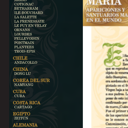
COTIGNAC
BETHARRAM
ILE-BOUCHARD
LA SALETTE
LA PRENESSAYE
LE PUY EN VELAY
ORNANS
LOURDES
PELLEVOISIN
PONTMAIN
PLANTEES
TROIS-EPIS
CHILE
ANDACOLLO
CHINA
DONG LU
COREA DEL SUR
NAMYANG
CUBA
CUBA
COSTA RICA
CARTAGO
EGIPTO
ZEITÚN
ALEMANIA