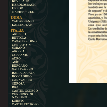
KEVELAER
HEROLDSBACH
HEEDE
MARIENFRIED
INDIA
VAILANKANNI
KALLIKULAM
ITALIA
ARDESIO
BETTOLA
CASALBORDINO
CERRETO DI
SORANO
ARCOLA
CUSSANIO
ADRO
ASÍS
BÉRGAMO
GALLIVAGGIO
BADIA DI CAVA
BOCCADIRIO
CARAVAGGIO
GEROSA
BRA
CASTEL GODEGO
CERNUSCO SUL
NAVIGLIO
LORETO
CASTELPETROSO