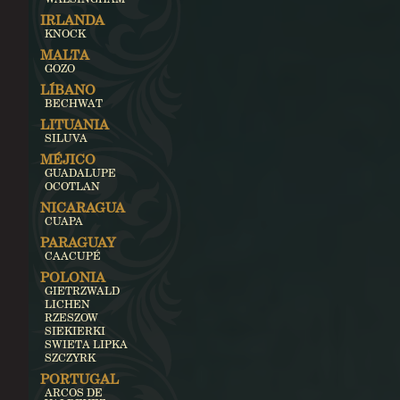
IRLANDA
KNOCK
MALTA
GOZO
LÍBANO
BECHWAT
LITUANIA
SILUVA
MÉJICO
GUADALUPE
OCOTLAN
NICARAGUA
CUAPA
PARAGUAY
CAACUPÉ
POLONIA
GIETRZWALD
LICHEN
RZESZOW
SIEKIERKI
SWIETA LIPKA
SZCZYRK
PORTUGAL
ARCOS DE