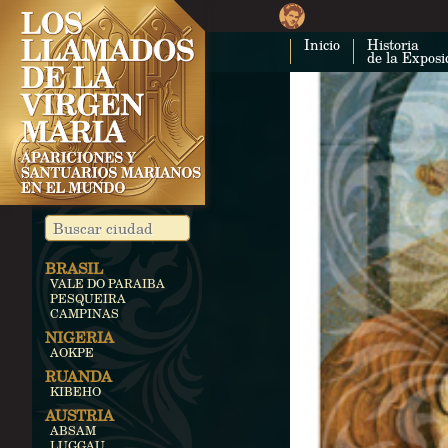
Inicio
Historia
de la Exposi
BRASIL
VALE DO PARAIBA
PESQUEIRA
CAMPINAS
NIGERIA
AOKPE
RUANDA
KIBEHO
AUSTRIA
ABSAM
LUGGAU