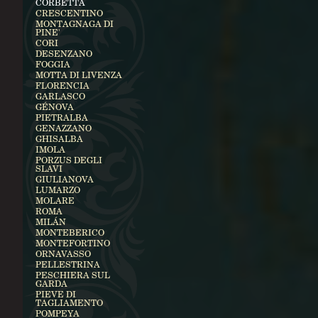
CORBETTA
CRESCENTINO
MONTAGNAGA DI
PINE'
CORI
DESENZANO
FOGGIA
MOTTA DI LIVENZA
FLORENCIA
GARLASCO
GÉNOVA
PIETRALBA
GENAZZANO
GHISALBA
IMOLA
PORZUS DEGLI
SLAVI
GIULIANOVA
LUMARZO
MOLARE
ROMA
MILÁN
MONTEBERICO
MONTEFORTINO
ORNAVASSO
PELLESTRINA
PESCHIERA SUL
GARDA
PIEVE DI
TAGLIAMENTO
POMPEYA