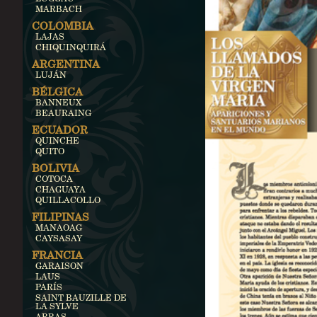
MARBACH
COLOMBIA
LAJAS
CHIQUINQUIRÁ
ARGENTINA
LUJÁN
BÉLGICA
BANNEUX
BEAURAING
ECUADOR
QUINCHE
QUITO
BOLIVIA
COTOCA
CHAGUAYA
QUILLACOLLO
FILIPINAS
MANAOAG
CAYSASAY
FRANCIA
GARAISON
LAUS
PARÍS
SAINT BAUZILLE DE
LA SYLVE
ARRAS