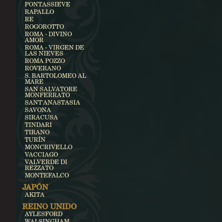
PONTASSIEVE
RAPALLO
RE
ROGOROTTO
ROMA - DIVINO
AMOR
ROMA - VIRGEN DE
LAS NIEVES
ROMA POZZO
ROVERANO
S. BARTOLOMEO AL
MARE
SAN SALVATORE
MONFERRATO
SANT'ANASTASIA
SAVONA
SIRACUSA
TINDARI
TIRANO
TURÍN
MONCRIVELLO
VACCIAGO
VALVERDE DI
REZZATO
MONTEFALCO
JAPÓN
AKITA
REINO UNIDO
AYLESFORD
WALSINGHAM