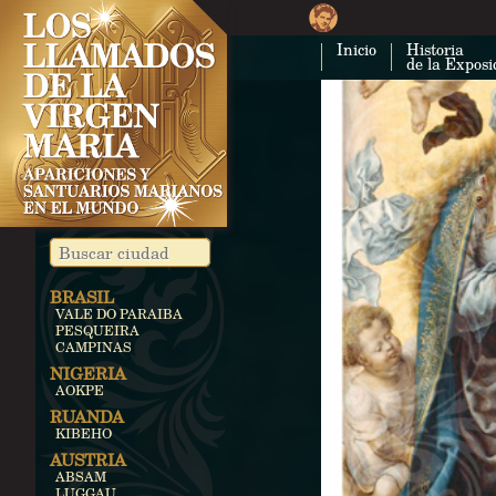
Inicio
Historia
de la Exposi
BRASIL
VALE DO PARAIBA
PESQUEIRA
CAMPINAS
NIGERIA
AOKPE
RUANDA
KIBEHO
AUSTRIA
ABSAM
LUGGAU