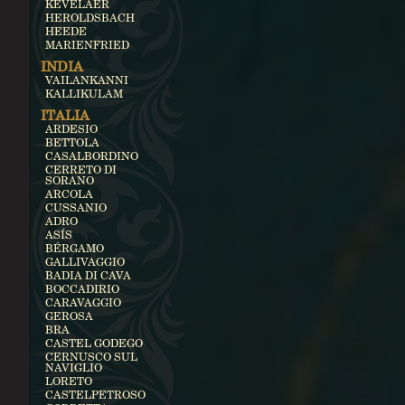
KEVELAER
HEROLDSBACH
HEEDE
MARIENFRIED
INDIA
VAILANKANNI
KALLIKULAM
ITALIA
ARDESIO
BETTOLA
CASALBORDINO
CERRETO DI
SORANO
ARCOLA
CUSSANIO
ADRO
ASÍS
BÉRGAMO
GALLIVAGGIO
BADIA DI CAVA
BOCCADIRIO
CARAVAGGIO
GEROSA
BRA
CASTEL GODEGO
CERNUSCO SUL
NAVIGLIO
LORETO
CASTELPETROSO