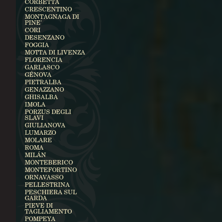
CORBETTA
CRESCENTINO
MONTAGNAGA DI
PINE'
CORI
DESENZANO
FOGGIA
MOTTA DI LIVENZA
FLORENCIA
GARLASCO
GÉNOVA
PIETRALBA
GENAZZANO
GHISALBA
IMOLA
PORZUS DEGLI
SLAVI
GIULIANOVA
LUMARZO
MOLARE
ROMA
MILÁN
MONTEBERICO
MONTEFORTINO
ORNAVASSO
PELLESTRINA
PESCHIERA SUL
GARDA
PIEVE DI
TAGLIAMENTO
POMPEYA