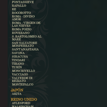
PONTASSIEVE
RAPALLO
RE
ROGOROTTO
ROMA - DIVINO
AMOR
ROMA - VIRGEN DE
LAS NIEVES
ROMA POZZO
ROVERANO
S. BARTOLOMEO AL
MARE
SAN SALVATORE
MONFERRATO
SANT'ANASTASIA
SAVONA
SIRACUSA
TINDARI
TIRANO
TURÍN
MONCRIVELLO
VACCIAGO
VALVERDE DI
REZZATO
MONTEFALCO
JAPÓN
AKITA
REINO UNIDO
AYLESFORD
WALSINGHAM