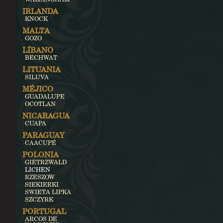
IRLANDA
KNOCK
MALTA
GOZO
LÍBANO
BECHWAT
LITUANIA
SILUVA
MÉJICO
GUADALUPE
OCOTLAN
NICARAGUA
CUAPA
PARAGUAY
CAACUPÉ
POLONIA
GIETRZWALD
LICHEN
RZESZOW
SIEKIERKI
SWIETA LIPKA
SZCZYRK
PORTUGAL
ARCOS DE