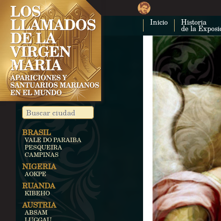
Inicio
Historia
de la Exposi
BRASIL
VALE DO PARAIBA
PESQUEIRA
CAMPINAS
NIGERIA
AOKPE
RUANDA
KIBEHO
AUSTRIA
ABSAM
LUGGAU