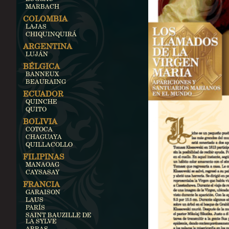
MARBACH
COLOMBIA
LAJAS
CHIQUINQUIRÁ
ARGENTINA
LUJÁN
BÉLGICA
BANNEUX
BEAURAING
ECUADOR
QUINCHE
QUITO
BOLIVIA
COTOCA
CHAGUAYA
QUILLACOLLO
FILIPINAS
MANAOAG
CAYSASAY
FRANCIA
GARAISON
LAUS
PARÍS
SAINT BAUZILLE DE
LA SYLVE
ARRAS