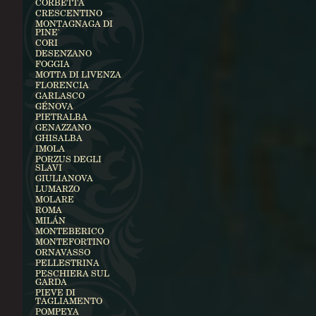
CORBETTA
CRESCENTINO
MONTAGNAGA DI
PINE'
CORI
DESENZANO
FOGGIA
MOTTA DI LIVENZA
FLORENCIA
GARLASCO
GÉNOVA
PIETRALBA
GENAZZANO
GHISALBA
IMOLA
PORZUS DEGLI
SLAVI
GIULIANOVA
LUMARZO
MOLARE
ROMA
MILÁN
MONTEBERICO
MONTEFORTINO
ORNAVASSO
PELLESTRINA
PESCHIERA SUL
GARDA
PIEVE DI
TAGLIAMENTO
POMPEYA