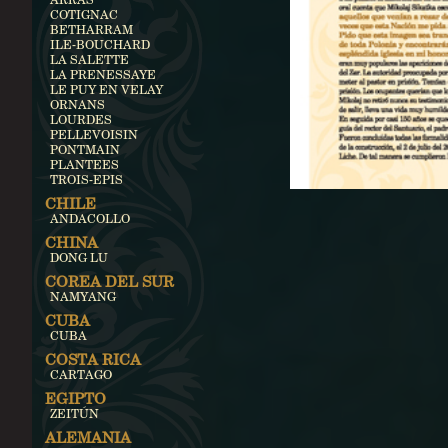
COTIGNAC
BETHARRAM
ILE-BOUCHARD
LA SALETTE
LA PRENESSAYE
LE PUY EN VELAY
ORNANS
LOURDES
PELLEVOISIN
PONTMAIN
PLANTEES
TROIS-EPIS
CHILE
ANDACOLLO
CHINA
DONG LU
COREA DEL SUR
NAMYANG
CUBA
CUBA
COSTA RICA
CARTAGO
EGIPTO
ZEITÚN
ALEMANIA