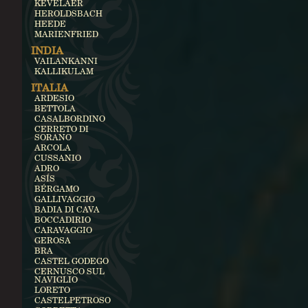
KEVELAER
HEROLDSBACH
HEEDE
MARIENFRIED
INDIA
VAILANKANNI
KALLIKULAM
ITALIA
ARDESIO
BETTOLA
CASALBORDINO
CERRETO DI
SORANO
ARCOLA
CUSSANIO
ADRO
ASÍS
BÉRGAMO
GALLIVAGGIO
BADIA DI CAVA
BOCCADIRIO
CARAVAGGIO
GEROSA
BRA
CASTEL GODEGO
CERNUSCO SUL
NAVIGLIO
LORETO
CASTELPETROSO