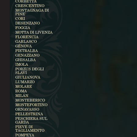
CORBETTA
CRESCENTINO
MONTAGNAGA DI
PINE'
CORI
DESENZANO
FOGGIA
MOTTA DI LIVENZA
FLORENCIA
GARLASCO
GÉNOVA
PIETRALBA
GENAZZANO
GHISALBA
IMOLA
PORZUS DEGLI
SLAVI
GIULIANOVA
LUMARZO
MOLARE
ROMA
MILÁN
MONTEBERICO
MONTEFORTINO
ORNAVASSO
PELLESTRINA
PESCHIERA SUL
GARDA
PIEVE DI
TAGLIAMENTO
POMPEYA