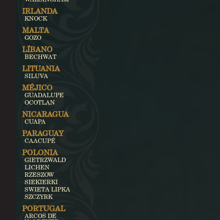
IRLANDA
KNOCK
MALTA
GOZO
LÍBANO
BECHWAT
LITUANIA
SILUVA
MÉJICO
GUADALUPE
OCOTLAN
NICARAGUA
CUAPA
PARAGUAY
CAACUPÉ
POLONIA
GIETRZWALD
LICHEN
RZESZOW
SIEKIERKI
SWIETA LIPKA
SZCZYRK
PORTUGAL
ARCOS DE