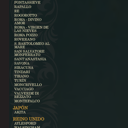
PONTASSIEVE
RAPALLO
RE
ROGOROTTO
ROMA - DIVINO
AMOR
ROMA - VIRGEN DE
LAS NIEVES
ROMA POZZO
ROVERANO
S. BARTOLOMEO AL
MARE
SAN SALVATORE
MONFERRATO
SANT'ANASTASIA
SAVONA
SIRACUSA
TINDARI
TIRANO
TURÍN
MONCRIVELLO
VACCIAGO
VALVERDE DI
REZZATO
MONTEFALCO
JAPÓN
AKITA
REINO UNIDO
AYLESFORD
WALSINGHAM