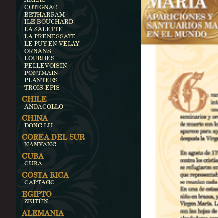
COTIGNAC
BETHARRAM
ILE-BOUCHARD
LA SALETTE
LA PRENESSAYE
LE PUY EN VELAY
ORNANS
LOURDES
PELLEVOISIN
PONTMAIN
PLANTEES
TROIS-EPIS
CHILE
ANDACOLLO
CHINA
DONG LU
COREA DEL SUR
NAMYANG
CUBA
CUBA
COSTA RICA
CARTAGO
EGIPTO
ZEITÚN
ALEMANIA