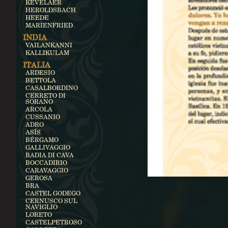
KEVELAER
HEROLDSBACH
HEEDE
MARIENFRIED
INDIA
VAILANKANNI
KALLIKULAM
ITALIA
ARDESIO
BETTOLA
CASALBORDINO
CERRETO DI
SORANO
ARCOLA
CUSSANIO
ADRO
ASÍS
BÉRGAMO
GALLIVAGGIO
BADIA DI CAVA
BOCCADIRIO
CARAVAGGIO
GEROSA
BRA
CASTEL GODEGO
CERNUSCO SUL
NAVIGLIO
LORETO
CASTELPETROSO