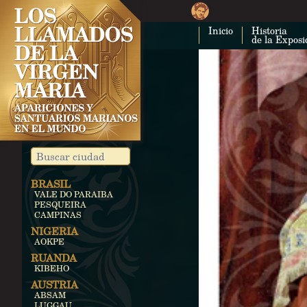
Inicio
Historia
de la Exposi
BRASIL
VALE DO PARAIBA
PESQUEIRA
CAMPINAS
NIGERIA
AOKPE
RUANDA
KIBEHO
AUSTRIA
ABSAM
LUGGAU