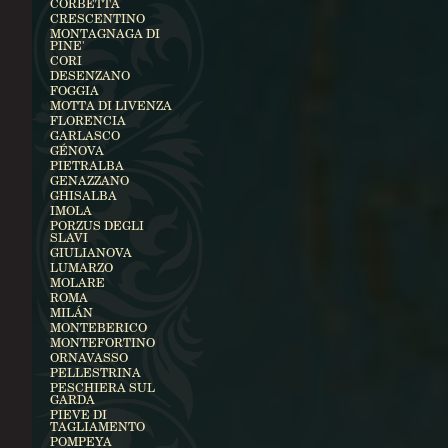
CORBETTA
CRESCENTINO
MONTAGNAGA DI
PINE'
CORI
DESENZANO
FOGGIA
MOTTA DI LIVENZA
FLORENCIA
GARLASCO
GÉNOVA
PIETRALBA
GENAZZANO
GHISALBA
IMOLA
PORZUS DEGLI
SLAVI
GIULIANOVA
LUMARZO
MOLARE
ROMA
MILÁN
MONTEBERICO
MONTEFORTINO
ORNAVASSO
PELLESTRINA
PESCHIERA SUL
GARDA
PIEVE DI
TAGLIAMENTO
POMPEYA