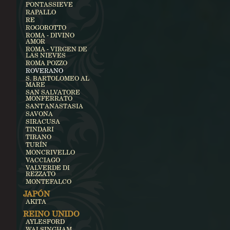
PONTASSIEVE
RAPALLO
RE
ROGOROTTO
ROMA - DIVINO
AMOR
ROMA - VIRGEN DE
LAS NIEVES
ROMA POZZO
ROVERANO
S. BARTOLOMEO AL
MARE
SAN SALVATORE
MONFERRATO
SANT'ANASTASIA
SAVONA
SIRACUSA
TINDARI
TIRANO
TURÍN
MONCRIVELLO
VACCIAGO
VALVERDE DI
REZZATO
MONTEFALCO
JAPÓN
AKITA
REINO UNIDO
AYLESFORD
WALSINGHAM