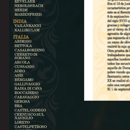
KEVELAER
HEROLDSBACH
HEEDE
MARIENFRIED
INDIA
VAILANKANNI
KALLIKULAM
ITALIA
ARDESIO
BETTOLA
CASALBORDINO
CERRETO DI
SORANO
ARCOLA
CUSSANIO
ADRO
ASÍS
BÉRGAMO
GALLIVAGGIO
BADIA DI CAVA
BOCCADIRIO
CARAVAGGIO
GEROSA
BRA
CASTEL GODEGO
CERNUSCO SUL
NAVIGLIO
LORETO
CASTELPETROSO