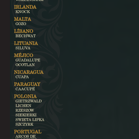
IRLANDA
KNOCK
MALTA
GOZO
LÍBANO
BECHWAT
LITUANIA
SILUVA
MÉJICO
GUADALUPE
OCOTLAN
NICARAGUA
CUAPA
PARAGUAY
CAACUPÉ
POLONIA
GIETRZWALD
LICHEN
RZESZOW
SIEKIERKI
SWIETA LIPKA
SZCZYRK
PORTUGAL
ARCOS DE