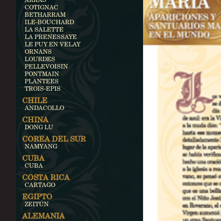
COTIGNAC
BETHARRAM
ILE-BOUCHARD
LA SALETTE
LA PRENESSAYE
LE PUY EN VELAY
ORNANS
LOURDES
PELLEVOISIN
PONTMAIN
PLANTEES
TROIS-EPIS
CHILE
ANDACOLLO
CHINA
DONG LU
COREA DEL SUR
NAMYANG
CUBA
CUBA
COSTA RICA
CARTAGO
EGIPTO
ZEITÚN
ALEMANIA