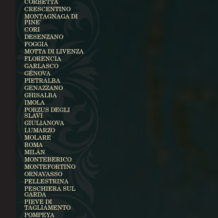
CORBETTA
CRESCENTINO
MONTAGNAGA DI
PINE'
CORI
DESENZANO
FOGGIA
MOTTA DI LIVENZA
FLORENCIA
GARLASCO
GÉNOVA
PIETRALBA
GENAZZANO
GHISALBA
IMOLA
PORZUS DEGLI
SLAVI
GIULIANOVA
LUMARZO
MOLARE
ROMA
MILÁN
MONTEBERICO
MONTEFORTINO
ORNAVASSO
PELLESTRINA
PESCHIERA SUL
GARDA
PIEVE DI
TAGLIAMENTO
POMPEYA