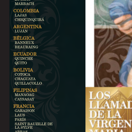
MARBACH
COLOMBIA
LAJAS
CHIQUINQUIRÁ
ARGENTINA
LUJÁN
BÉLGICA
BANNEUX
BEAURAING
ECUADOR
QUINCHE
QUITO
BOLIVIA
COTOCA
CHAGUAYA
QUILLACOLLO
FILIPINAS
MANAOAG
CAYSASAY
FRANCIA
GARAISON
LAUS
PARÍS
SAINT BAUZILLE DE
LA SYLVE
ARRAS