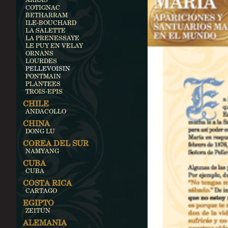
COTIGNAC
BETHARRAM
ILE-BOUCHARD
LA SALETTE
LA PRENESSAYE
LE PUY EN VELAY
ORNANS
LOURDES
PELLEVOISIN
PONTMAIN
PLANTEES
TROIS-EPIS
CHILE
ANDACOLLO
CHINA
DONG LU
COREA DEL SUR
NAMYANG
CUBA
CUBA
COSTA RICA
CARTAGO
EGIPTO
ZEITÚN
ALEMANIA