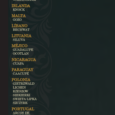
IRLANDA
KNOCK
MALTA
GOZO
LÍBANO
BECHWAT
LITUANIA
SILUVA
MÉJICO
GUADALUPE
OCOTLAN
NICARAGUA
CUAPA
PARAGUAY
CAACUPÉ
POLONIA
GIETRZWALD
LICHEN
RZESZOW
SIEKIERKI
SWIETA LIPKA
SZCZYRK
PORTUGAL
ARCOS DE