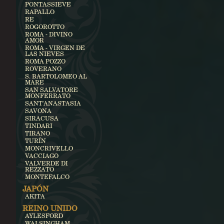
PONTASSIEVE
RAPALLO
RE
ROGOROTTO
ROMA - DIVINO
AMOR
ROMA - VIRGEN DE
LAS NIEVES
ROMA POZZO
ROVERANO
S. BARTOLOMEO AL
MARE
SAN SALVATORE
MONFERRATO
SANT'ANASTASIA
SAVONA
SIRACUSA
TINDARI
TIRANO
TURÍN
MONCRIVELLO
VACCIAGO
VALVERDE DI
REZZATO
MONTEFALCO
JAPÓN
AKITA
REINO UNIDO
AYLESFORD
WALSINGHAM