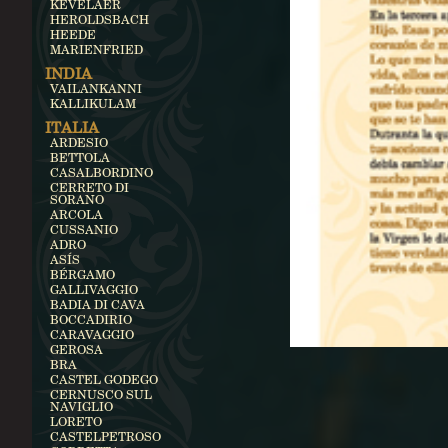
KEVELAER
HEROLDSBACH
HEEDE
MARIENFRIED
INDIA
VAILANKANNI
KALLIKULAM
ITALIA
ARDESIO
BETTOLA
CASALBORDINO
CERRETO DI
SORANO
ARCOLA
CUSSANIO
ADRO
ASÍS
BÉRGAMO
GALLIVAGGIO
BADIA DI CAVA
BOCCADIRIO
CARAVAGGIO
GEROSA
BRA
CASTEL GODEGO
CERNUSCO SUL
NAVIGLIO
LORETO
CASTELPETROSO