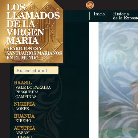
Inicio
Historia
de la Exposi
BRASIL
VALE DO PARAIBA
PESQUEIRA
CAMPINAS
NIGERIA
AOKPE
RUANDA
KIBEHO
AUSTRIA
ABSAM
LUGGAU