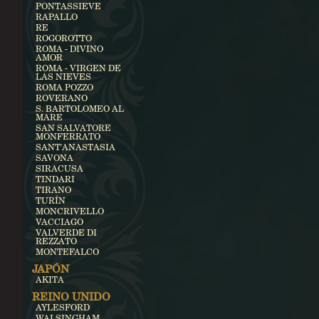
PONTASSIEVE
RAPALLO
RE
ROGOROTTO
ROMA - DIVINO
AMOR
ROMA - VIRGEN DE
LAS NIEVES
ROMA POZZO
ROVERANO
S. BARTOLOMEO AL
MARE
SAN SALVATORE
MONFERRATO
SANT'ANASTASIA
SAVONA
SIRACUSA
TINDARI
TIRANO
TURÍN
MONCRIVELLO
VACCIAGO
VALVERDE DI
REZZATO
MONTEFALCO
JAPÓN
AKITA
REINO UNIDO
AYLESFORD
WALSINGHAM