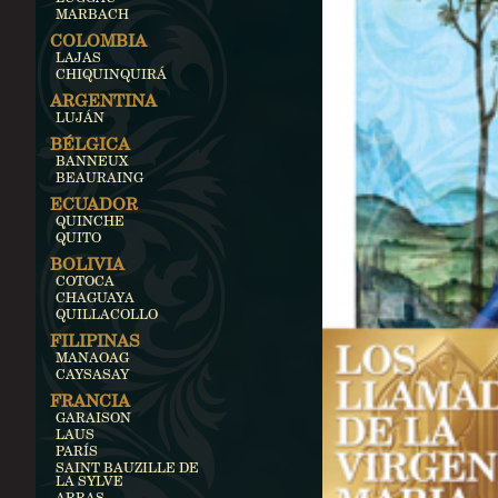
MARBACH
COLOMBIA
LAJAS
CHIQUINQUIRÁ
ARGENTINA
LUJÁN
BÉLGICA
BANNEUX
BEAURAING
ECUADOR
QUINCHE
QUITO
BOLIVIA
COTOCA
CHAGUAYA
QUILLACOLLO
FILIPINAS
MANAOAG
CAYSASAY
FRANCIA
GARAISON
LAUS
PARÍS
SAINT BAUZILLE DE
LA SYLVE
ARRAS