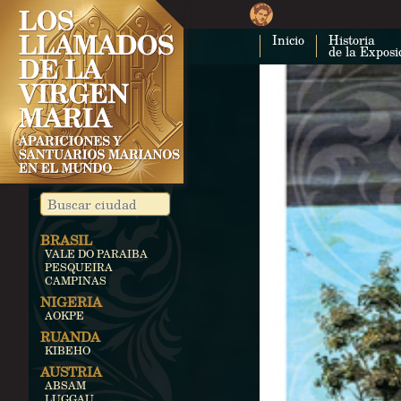
Inicio
Historia
de la Exposi
BRASIL
VALE DO PARAIBA
PESQUEIRA
CAMPINAS
NIGERIA
AOKPE
RUANDA
KIBEHO
AUSTRIA
ABSAM
LUGGAU