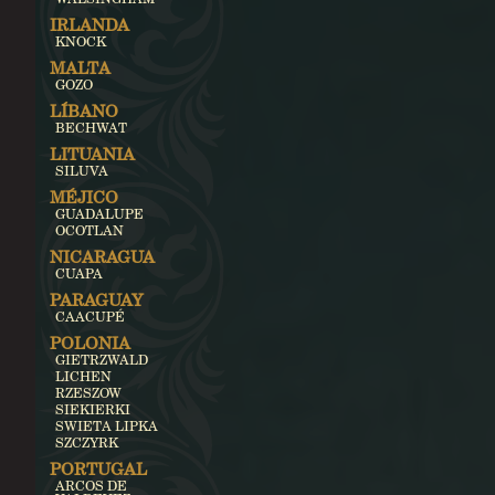
IRLANDA
KNOCK
MALTA
GOZO
LÍBANO
BECHWAT
LITUANIA
SILUVA
MÉJICO
GUADALUPE
OCOTLAN
NICARAGUA
CUAPA
PARAGUAY
CAACUPÉ
POLONIA
GIETRZWALD
LICHEN
RZESZOW
SIEKIERKI
SWIETA LIPKA
SZCZYRK
PORTUGAL
ARCOS DE