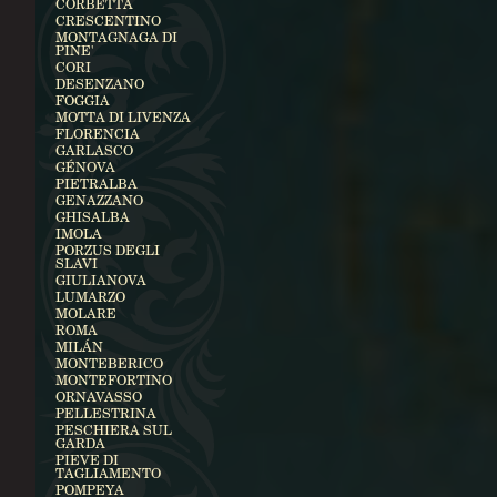
CORBETTA
CRESCENTINO
MONTAGNAGA DI
PINE'
CORI
DESENZANO
FOGGIA
MOTTA DI LIVENZA
FLORENCIA
GARLASCO
GÉNOVA
PIETRALBA
GENAZZANO
GHISALBA
IMOLA
PORZUS DEGLI
SLAVI
GIULIANOVA
LUMARZO
MOLARE
ROMA
MILÁN
MONTEBERICO
MONTEFORTINO
ORNAVASSO
PELLESTRINA
PESCHIERA SUL
GARDA
PIEVE DI
TAGLIAMENTO
POMPEYA