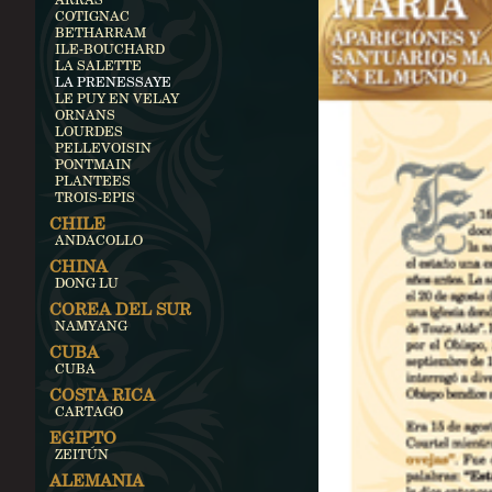
COTIGNAC
BETHARRAM
ILE-BOUCHARD
LA SALETTE
LA PRENESSAYE
LE PUY EN VELAY
ORNANS
LOURDES
PELLEVOISIN
PONTMAIN
PLANTEES
TROIS-EPIS
CHILE
ANDACOLLO
CHINA
DONG LU
COREA DEL SUR
NAMYANG
CUBA
CUBA
COSTA RICA
CARTAGO
EGIPTO
ZEITÚN
ALEMANIA