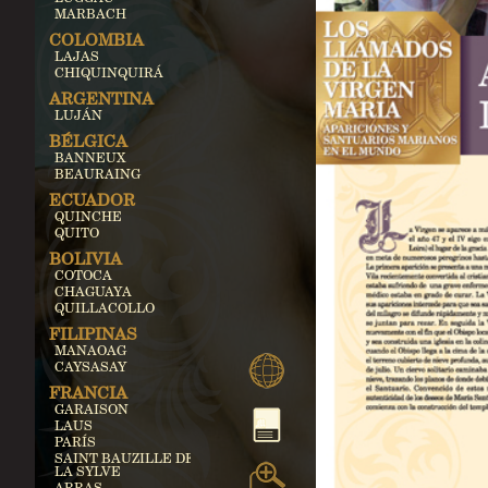
MARBACH
COLOMBIA
LAJAS
CHIQUINQUIRÁ
ARGENTINA
LUJÁN
BÉLGICA
BANNEUX
BEAURAING
ECUADOR
QUINCHE
QUITO
BOLIVIA
COTOCA
CHAGUAYA
QUILLACOLLO
FILIPINAS
MANAOAG
CAYSASAY
FRANCIA
GARAISON
LAUS
PARÍS
SAINT BAUZILLE DE
LA SYLVE
ARRAS