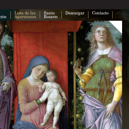
Lista de las
Santo
Descargar
Contacto
ción
Apariciones
Rosario
Esta página no puede cargar Google
correctamente.
¿Eres el propietario de este sitio web?
A