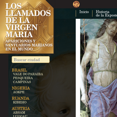
Inicio
Historia
de la Exposi
BRASIL
VALE DO PARAIBA
PESQUEIRA
CAMPINAS
NIGERIA
AOKPE
RUANDA
KIBEHO
AUSTRIA
ABSAM
LUGGAU