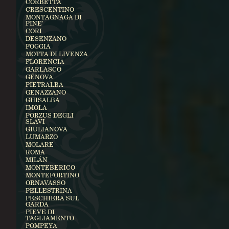
CORBETTA
CRESCENTINO
MONTAGNAGA DI
PINE'
CORI
DESENZANO
FOGGIA
MOTTA DI LIVENZA
FLORENCIA
GARLASCO
GÉNOVA
PIETRALBA
GENAZZANO
GHISALBA
IMOLA
PORZUS DEGLI
SLAVI
GIULIANOVA
LUMARZO
MOLARE
ROMA
MILÁN
MONTEBERICO
MONTEFORTINO
ORNAVASSO
PELLESTRINA
PESCHIERA SUL
GARDA
PIEVE DI
TAGLIAMENTO
POMPEYA