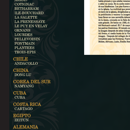
COTIGNAC
BETHARRAM
ILE-BOUCHARD
LA SALETTE
LA PRENESSAYE
LE PUY EN VELAY
ORNANS
LOURDES
PELLEVOISIN
PONTMAIN
PLANTEES
TROIS-EPIS
CHILE
ANDACOLLO
CHINA
DONG LU
COREA DEL SUR
NAMYANG
CUBA
CUBA
COSTA RICA
CARTAGO
EGIPTO
ZEITÚN
ALEMANIA