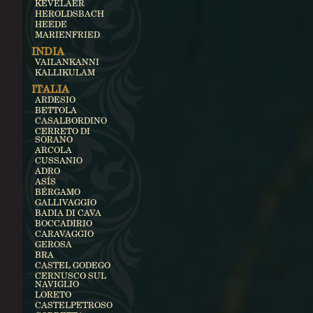
KEVELAER
HEROLDSBACH
HEEDE
MARIENFRIED
INDIA
VAILANKANNI
KALLIKULAM
ITALIA
ARDESIO
BETTOLA
CASALBORDINO
CERRETO DI
SORANO
ARCOLA
CUSSANIO
ADRO
ASÍS
BÉRGAMO
GALLIVAGGIO
BADIA DI CAVA
BOCCADIRIO
CARAVAGGIO
GEROSA
BRA
CASTEL GODEGO
CERNUSCO SUL
NAVIGLIO
LORETO
CASTELPETROSO