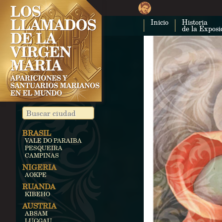
Inicio
Historia
de la Exposi
BRASIL
VALE DO PARAIBA
PESQUEIRA
CAMPINAS
NIGERIA
AOKPE
RUANDA
KIBEHO
AUSTRIA
ABSAM
LUGGAU