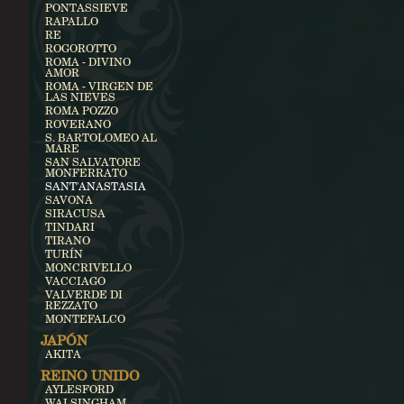
PONTASSIEVE
RAPALLO
RE
ROGOROTTO
ROMA - DIVINO
AMOR
ROMA - VIRGEN DE
LAS NIEVES
ROMA POZZO
ROVERANO
S. BARTOLOMEO AL
MARE
SAN SALVATORE
MONFERRATO
SANT'ANASTASIA
SAVONA
SIRACUSA
TINDARI
TIRANO
TURÍN
MONCRIVELLO
VACCIAGO
VALVERDE DI
REZZATO
MONTEFALCO
JAPÓN
AKITA
REINO UNIDO
AYLESFORD
WALSINGHAM