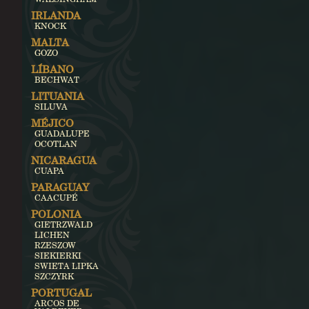
IRLANDA
KNOCK
MALTA
GOZO
LÍBANO
BECHWAT
LITUANIA
SILUVA
MÉJICO
GUADALUPE
OCOTLAN
NICARAGUA
CUAPA
PARAGUAY
CAACUPÉ
POLONIA
GIETRZWALD
LICHEN
RZESZOW
SIEKIERKI
SWIETA LIPKA
SZCZYRK
PORTUGAL
ARCOS DE