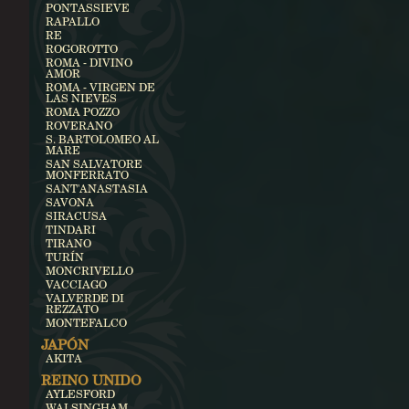
PONTASSIEVE
RAPALLO
RE
ROGOROTTO
ROMA - DIVINO
AMOR
ROMA - VIRGEN DE
LAS NIEVES
ROMA POZZO
ROVERANO
S. BARTOLOMEO AL
MARE
SAN SALVATORE
MONFERRATO
SANT'ANASTASIA
SAVONA
SIRACUSA
TINDARI
TIRANO
TURÍN
MONCRIVELLO
VACCIAGO
VALVERDE DI
REZZATO
MONTEFALCO
JAPÓN
AKITA
REINO UNIDO
AYLESFORD
WALSINGHAM