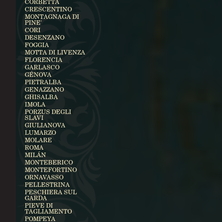
CORBETTA
CRESCENTINO
MONTAGNAGA DI
PINE'
CORI
DESENZANO
FOGGIA
MOTTA DI LIVENZA
FLORENCIA
GARLASCO
GÉNOVA
PIETRALBA
GENAZZANO
GHISALBA
IMOLA
PORZUS DEGLI
SLAVI
GIULIANOVA
LUMARZO
MOLARE
ROMA
MILÁN
MONTEBERICO
MONTEFORTINO
ORNAVASSO
PELLESTRINA
PESCHIERA SUL
GARDA
PIEVE DI
TAGLIAMENTO
POMPEYA