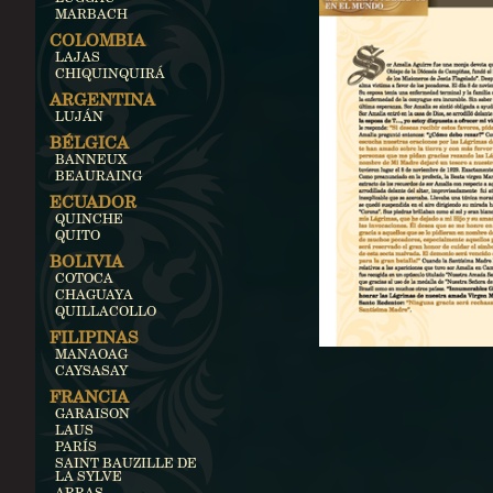
MARBACH
COLOMBIA
LAJAS
CHIQUINQUIRÁ
ARGENTINA
LUJÁN
BÉLGICA
BANNEUX
BEAURAING
ECUADOR
QUINCHE
QUITO
BOLIVIA
COTOCA
CHAGUAYA
QUILLACOLLO
FILIPINAS
MANAOAG
CAYSASAY
FRANCIA
GARAISON
LAUS
PARÍS
SAINT BAUZILLE DE
LA SYLVE
ARRAS