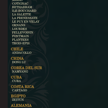
COTIGNAC
BETHARRAM
ILE-BOUCHARD
LA SALETTE
LA PRENESSAYE
LE PUY EN VELAY
ORNANS
LOURDES
PELLEVOISIN
PONTMAIN
PLANTEES
TROIS-EPIS
CHILE
ANDACOLLO
CHINA
DONG LU
COREA DEL SUR
NAMYANG
CUBA
CUBA
COSTA RICA
CARTAGO
EGIPTO
ZEITÚN
ALEMANIA