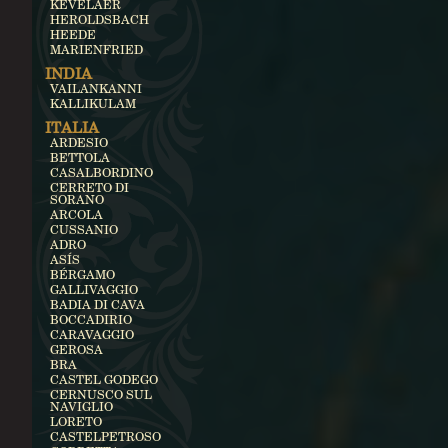
KEVELAER
HEROLDSBACH
HEEDE
MARIENFRIED
INDIA
VAILANKANNI
KALLIKULAM
ITALIA
ARDESIO
BETTOLA
CASALBORDINO
CERRETO DI
SORANO
ARCOLA
CUSSANIO
ADRO
ASÍS
BÉRGAMO
GALLIVAGGIO
BADIA DI CAVA
BOCCADIRIO
CARAVAGGIO
GEROSA
BRA
CASTEL GODEGO
CERNUSCO SUL
NAVIGLIO
LORETO
CASTELPETROSO