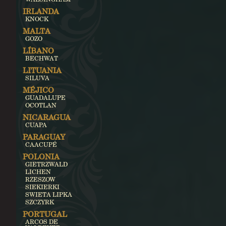
IRLANDA
KNOCK
MALTA
GOZO
LÍBANO
BECHWAT
LITUANIA
SILUVA
MÉJICO
GUADALUPE
OCOTLAN
NICARAGUA
CUAPA
PARAGUAY
CAACUPÉ
POLONIA
GIETRZWALD
LICHEN
RZESZOW
SIEKIERKI
SWIETA LIPKA
SZCZYRK
PORTUGAL
ARCOS DE