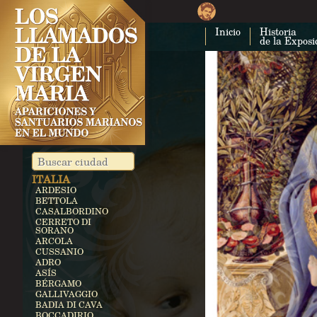
CUBA
COSTA RICA
Inicio
Historia
CARTAGO
de la Exposi
EGIPTO
ZEITÚN
ALEMANIA
KEVELAER
HEROLDSBACH
HEEDE
MARIENFRIED
INDIA
VAILANKANNI
KALLIKULAM
ITALIA
ARDESIO
BETTOLA
CASALBORDINO
CERRETO DI
SORANO
ARCOLA
CUSSANIO
ADRO
ASÍS
BÉRGAMO
GALLIVAGGIO
BADIA DI CAVA
BOCCADIRIO