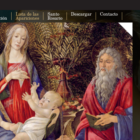
Lista de las
Santo
Descargar
Contacto
ción
Apariciones
Rosario
Esta página no puede cargar Google
correctamente.
¿Eres el propietario de este sitio web?
A