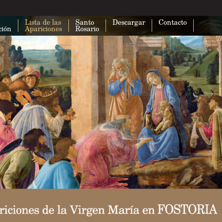
Lista de las
Santo
Descargar
Contacto
ción
Apariciones
Rosario
Esta página no puede cargar Google
correctamente.
¿Eres el propietario de este sitio web?
A