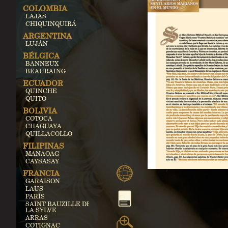
COLOMBIA
LAJAS
CHIQUINQUIRÁ
ARGENTINA
LUJÁN
BÉLGICA
BANNEUX
BEAURAING
ECUADOR
QUINCHE
QUITO
BOLIVIA
COTOCA
CHAGUAYA
QUILLACOLLO
FILIPINAS
MANAOAG
CAYSASAY
FRANCIA
GARAISON
LAUS
PARÍS
SAINT BAUZILLE DE
LA SYLVE
ARRAS
COTIGNAC